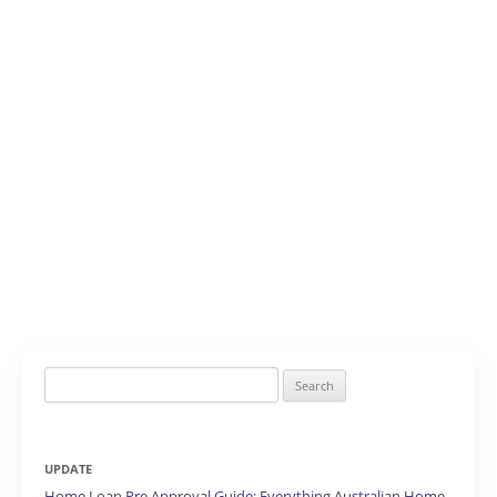
Search
for:
UPDATE
Home Loan Pre Approval Guide: Everything Australian Home