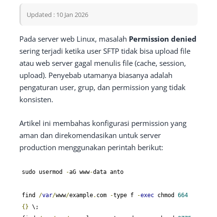
Updated : 10 Jan 2026
Pada server web Linux, masalah
Permission denied
sering terjadi ketika user SFTP tidak bisa upload file
atau web server gagal menulis file (cache, session,
upload). Penyebab utamanya biasanya adalah
pengaturan user, grup, dan permission yang tidak
konsisten.
Artikel ini membahas konfigurasi permission yang
aman dan direkomendasikan untuk server
production menggunakan perintah berikut:
sudo usermod 
-
aG www
-
data anto

find 
/
var
/
www
/
example
.
com 
-
type f 
-
exec
 chmod 
664
{}
 \;
