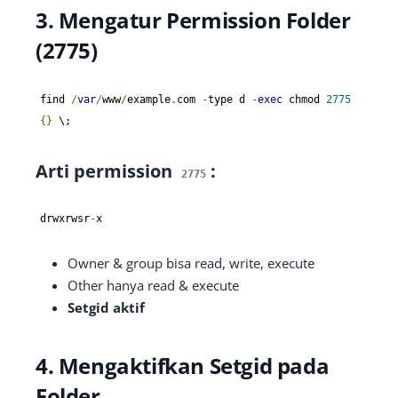
3. Mengatur Permission Folder
(2775)
find 
/
var
/
www
/
example
.
com 
-
type d 
-
exec
 chmod 
2775
{}
 \;
Arti permission
:
2775
drwxrwsr
-
x
Owner & group bisa read, write, execute
Other hanya read & execute
Setgid aktif
4. Mengaktifkan Setgid pada
Folder