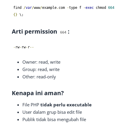
find 
/
var
/
www
/
example
.
com 
-
type f 
-
exec
 chmod 
664
{}
 \;
Arti permission
:
664
-
rw
-
rw
-
r
--
Owner: read, write
Group: read, write
Other: read-only
Kenapa ini aman?
File PHP
tidak perlu executable
User dalam grup bisa edit file
Publik tidak bisa mengubah file