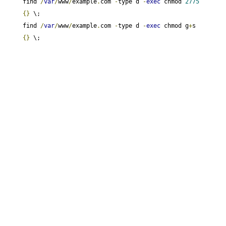
find 
/
var
/
www
/
example
.
com 
-
type d 
-
exec
 chmod 
2775
{}
 \;

find 
/
var
/
www
/
example
.
com 
-
type d 
-
exec
 chmod g
+
s 
{}
 \;