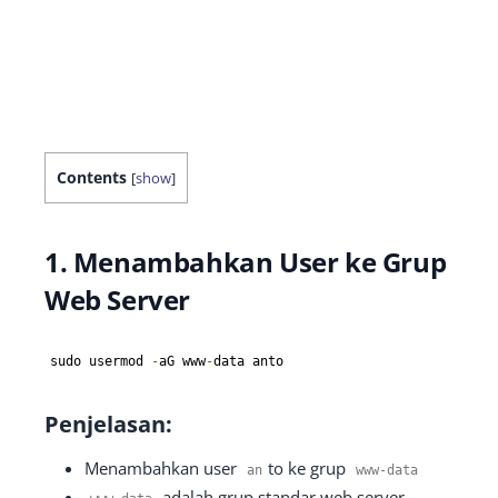
Contents
[
show
]
1. Menambahkan User ke Grup
Web Server
sudo usermod 
-
aG www
-
data anto
Penjelasan:
Menambahkan user
to ke grup
an
www
-
data
adalah grup standar web server