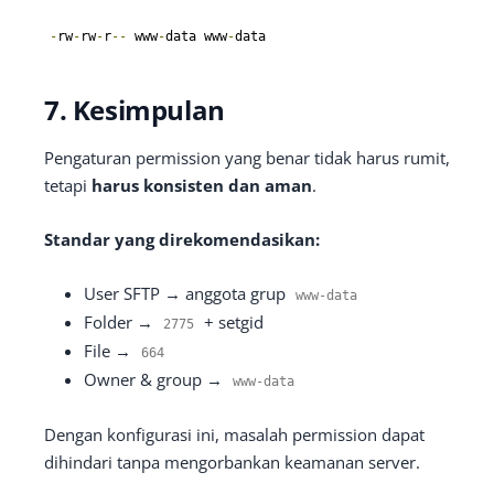
-
rw
-
rw
-
r
--
 www
-
data www
-
data
7. Kesimpulan
Pengaturan permission yang benar tidak harus rumit,
tetapi
harus konsisten dan aman
.
Standar yang direkomendasikan:
User SFTP → anggota grup
www
-
data
Folder →
+ setgid
2775
File →
664
Owner & group →
www
-
data
Dengan konfigurasi ini, masalah permission dapat
dihindari tanpa mengorbankan keamanan server.