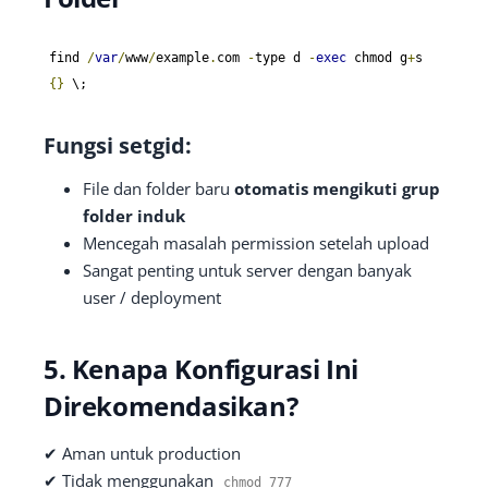
find 
/
var
/
www
/
example
.
com 
-
type d 
-
exec
 chmod g
+
s 
{}
 \;
Fungsi setgid:
File dan folder baru
otomatis mengikuti grup
folder induk
Mencegah masalah permission setelah upload
Sangat penting untuk server dengan banyak
user / deployment
5. Kenapa Konfigurasi Ini
Direkomendasikan?
✔ Aman untuk production
✔ Tidak menggunakan
chmod
777