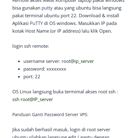
Remote akses lewat Komputer laptop pakai windows
bisa gunakan
putty
atau yang ubuntu bisa langsung
pakai terminal ubuntu port 22. Download & install
Aplikasi
PuTTY
di OS windows. Masukkan IP pada
kotak Host Name (or IP address) lalu klik Open.
login ssh remote:
username server: root@
ip_server
password: xxxxxxxx
port: 22
OS Linux langsung buka termimal akses root ssh :
ssh root@IP_server
Panduan Ganti Password Server VPS:
Jika sudah berhasil masuk, login di root server
ubuntu silahkan langsung edit / gantu dengan