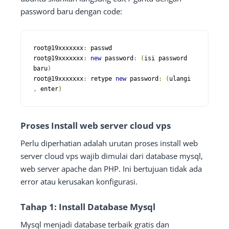
password baru dengan code:
root@19xxxxxxx
:
 passwd

root@19xxxxxxx
:
new
 password
:
(
isi password 
baru
)
root@19xxxxxxx
:
 retype 
new
 password
:
(
ulangi 
,
 enter
)
Proses Install web server cloud vps
Perlu diperhatian adalah urutan proses install web
server cloud vps wajib dimulai dari database mysql,
web server apache dan PHP. Ini bertujuan tidak ada
error atau kerusakan konfigurasi.
Tahap 1: Install Database Mysql
Mysql menjadi database terbaik gratis dan