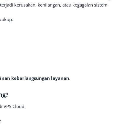
terjadi kerusakan, kehilangan, atau kegagalan sistem.
cakup:
inan keberlangsungan layanan
.
ng?
i VPS Cloud:
n