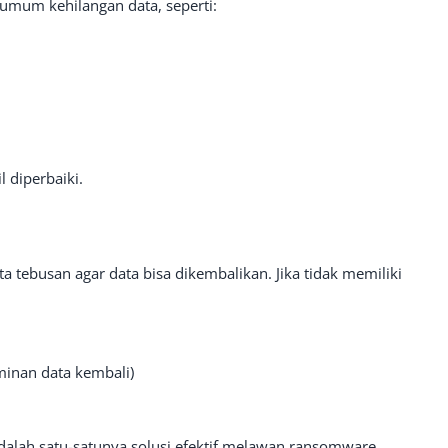
umum kehilangan data, seperti:
 diperbaiki.
tebusan agar data bisa dikembalikan. Jika tidak memiliki
inan data kembali)
) adalah satu-satunya solusi efektif melawan ransomware.