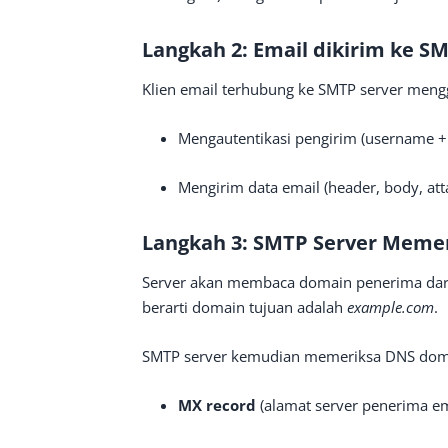
Langkah 2: Email dikirim ke S
Klien email terhubung ke SMTP server mengg
Mengautentikasi pengirim (username +
Mengirim data email (header, body, at
Langkah 3: SMTP Server Memer
Server akan membaca domain penerima dari 
berarti domain tujuan adalah
example.com
.
SMTP server kemudian memeriksa DNS doma
MX record
(alamat server penerima em