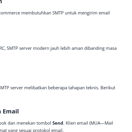
n
m e-commerce membutuhkan SMTP untuk mengirim email
C, SMTP server modern jauh lebih aman dibanding masa
SMTP server melibatkan beberapa tahapan teknis. Berikut
 Email
tlook dan menekan tombol
Send
. Klien email (MUA—Mail
at yang sesuai protokol email.