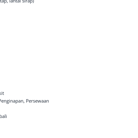
p, lantai sirap)
it
 Penginapan, Persewaan
bali