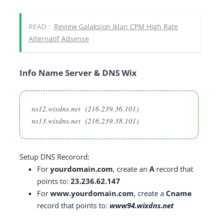
READ :
Review Galaksion Iklan CPM High Rate
Alternatif Adsense
Info Name Server & DNS Wix
ns12.wixdns.net
(216.239.36.101)
ns13.wixdns.net
(216.239.38.101)
Setup DNS Recorord:
For
yourdomain.com
, create an
A
record that
points to:
23.236.62.147
For
www.yourdomain.com
, create a
Cname
record that points to:
www94.wixdns.net