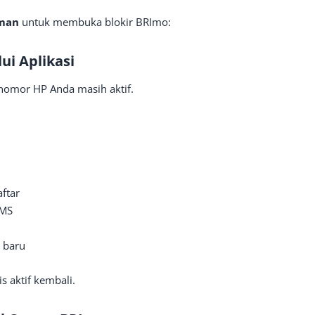
aman
untuk membuka blokir BRImo:
ui Aplikasi
 nomor HP Anda masih aktif.
ftar
SMS
 baru
s aktif kembali.