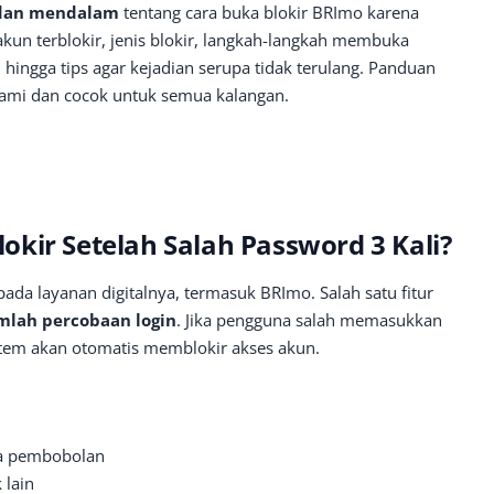
 dan mendalam
tentang cara buka blokir BRImo karena
akun terblokir, jenis blokir, langkah-langkah membuka
, hingga tips agar kejadian serupa tidak terulang. Panduan
hami dan cocok untuk semua kalangan.
kir Setelah Salah Password 3 Kali?
da layanan digitalnya, termasuk BRImo. Salah satu fitur
lah percobaan login
. Jika pengguna salah memasukkan
istem akan otomatis memblokir akses akun.
a pembobolan
 lain