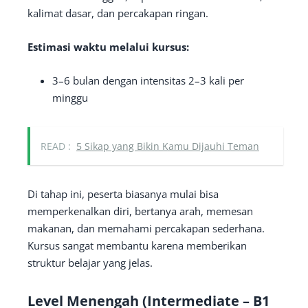
kalimat dasar, dan percakapan ringan.
Estimasi waktu melalui kursus:
3–6 bulan dengan intensitas 2–3 kali per
minggu
READ :
5 Sіkар уаng Bіkіn Kаmu Dіјаuһі Tеmаn
Di tahap ini, peserta biasanya mulai bisa
memperkenalkan diri, bertanya arah, memesan
makanan, dan memahami percakapan sederhana.
Kursus sangat membantu karena memberikan
struktur belajar yang jelas.
Level Menengah (Intermediate – B1