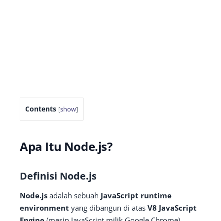
Contents
[
show
]
Apa Itu Node.js?
Definisi Node.js
Node.js
adalah sebuah
JavaScript runtime
environment
yang dibangun di atas
V8 JavaScript
Engine
(mesin JavaScript milik Google Chrome).