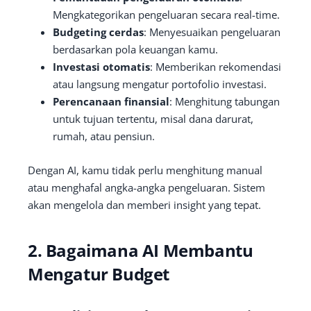
Mengkategorikan pengeluaran secara real-time.
Budgeting cerdas
: Menyesuaikan pengeluaran
berdasarkan pola keuangan kamu.
Investasi otomatis
: Memberikan rekomendasi
atau langsung mengatur portofolio investasi.
Perencanaan finansial
: Menghitung tabungan
untuk tujuan tertentu, misal dana darurat,
rumah, atau pensiun.
Dengan AI, kamu tidak perlu menghitung manual
atau menghafal angka-angka pengeluaran. Sistem
akan mengelola dan memberi insight yang tepat.
2. Bagaimana AI Membantu
Mengatur Budget