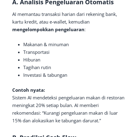
A. Analisis Pengeluaran Otomatis
AI memantau transaksi harian dari rekening bank,
kartu kredit, atau e-wallet, kemudian
mengelompokkan pengeluaran
:
Makanan & minuman
Transportasi
Hiburan
Tagihan rutin
Investasi & tabungan
Contoh nyata:
Sistem AI mendeteksi pengeluaran makan di restoran
meningkat 20% setiap bulan. AI memberi
rekomendasi: “Kurangi pengeluaran makan di luar
15% dan alokasikan ke tabungan darurat.”