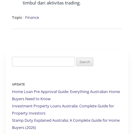
timbul dari aktivitas trading.
Topic
:
Finance
Search
for:
UPDATE
Home Loan Pre Approval Guide: Everything Australian Home
Buyers Need to Know
Investment Property Loans Australia: Complete Guide for
Property Investors
Stamp Duty Explained Australia: A Complete Guide for Home
Buyers (2026)