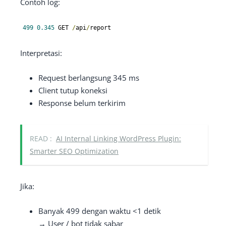
Contoh log:
499
0.345
 GET 
/
api
/
report
Interpretasi:
Request berlangsung 345 ms
Client tutup koneksi
Response belum terkirim
READ :
AI Internal Linking WordPress Plugin:
Smarter SEO Optimization
Jika:
Banyak 499 dengan waktu <1 detik
→ User / bot tidak sabar