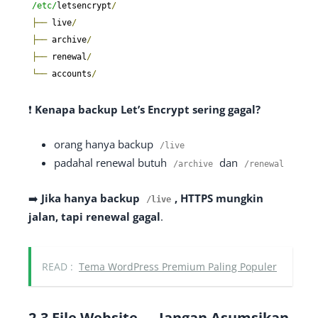
/etc/
letsencrypt
/
├──
 live
/
├──
 archive
/
├──
 renewal
/
└──
 accounts
/
❗
Kenapa backup Let’s Encrypt sering gagal?
orang hanya backup
/
live
padahal renewal butuh
dan
/
archive
/
renewal
➡️
Jika hanya backup
, HTTPS mungkin
/
live
jalan, tapi renewal gagal
.
READ :
Tema WordPress Premium Paling Populer
2.3 File Website — Jangan Asumsikan