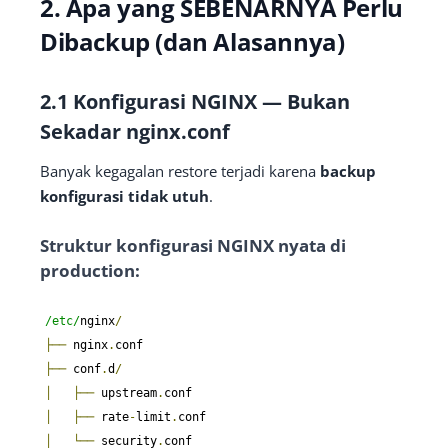
2. Apa yang SEBENARNYA Perlu
Dibackup (dan Alasannya)
2.1 Konfigurasi NGINX — Bukan
Sekadar nginx.conf
Banyak kegagalan restore terjadi karena
backup
konfigurasi tidak utuh
.
Struktur konfigurasi NGINX nyata di
production:
/etc/
nginx
/
├──
 nginx
.
├──
 conf
.
d
/
│
├──
 upstream
.
│
├──
 rate
-
limit
.
│
└──
 security
.