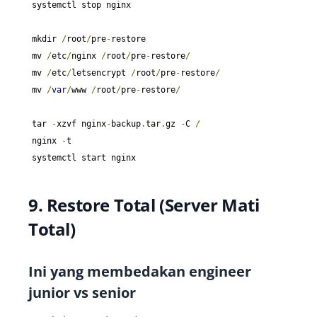
systemctl stop nginx

mkdir 
/
root
/
pre
-
restore

mv 
/
etc
/
nginx 
/
root
/
pre
-
restore
/
mv 
/
etc
/
letsencrypt 
/
root
/
pre
-
restore
/
mv 
/
var
/
www 
/
root
/
pre
-
restore
/
tar 
-
xzvf nginx
-
backup
.
tar
.
gz 
-
C 
/
nginx 
-
t

systemctl start nginx
9. Restore Total (Server Mati
Total)
Ini yang membedakan engineer
junior vs senior