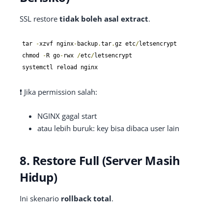
SSL restore
tidak boleh asal extract
.
tar 
-
xzvf nginx
-
backup
.
tar
.
gz etc
/
letsencrypt

chmod 
-
R go
-
rwx 
/
etc
/
letsencrypt

systemctl reload nginx
❗ Jika permission salah:
NGINX gagal start
atau lebih buruk: key bisa dibaca user lain
8. Restore Full (Server Masih
Hidup)
Ini skenario
rollback total
.