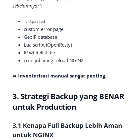
sebelumnya?”
:
.
htpasswd
custom error page
GeoIP database
Lua script (OpenResty)
IP whitelist file
cron job yang reload NGINX
➡️
Inventarisasi manual sangat penting
.
3. Strategi Backup yang BENAR
untuk Production
3.1 Kenapa Full Backup Lebih Aman
untuk NGINX