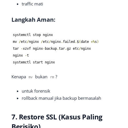
traffic mati
Langkah Aman:
systemctl stop nginx

mv 
/
etc
/
nginx 
/
etc
/
nginx
.
failed
.
$
(
date 
+%
s
)
tar 
-
xzvf nginx
-
backup
.
tar
.
gz etc
/
nginx

nginx 
-
t

systemctl start nginx
Kenapa
bukan
?
mv
rm
untuk forensik
rollback manual jika backup bermasalah
7. Restore SSL (Kasus Paling
Berisiko)