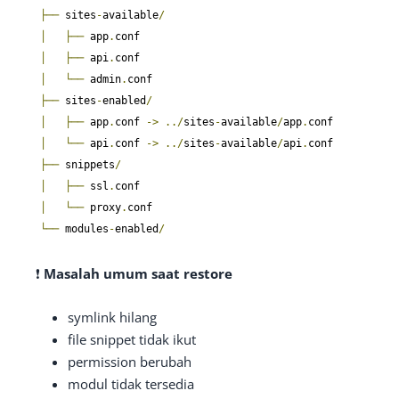
├──
 sites
-
available
/
│
├──
 app
.
│
├──
 api
.
│
└──
 admin
.
├──
 sites
-
enabled
/
│
├──
 app
.
conf 
->
../
sites
-
available
/
app
.
│
└──
 api
.
conf 
->
../
sites
-
available
/
api
.
├──
 snippets
/
│
├──
 ssl
.
│
└──
 proxy
.
└──
 modules
-
enabled
/
❗
Masalah umum saat restore
symlink hilang
file snippet tidak ikut
permission berubah
modul tidak tersedia