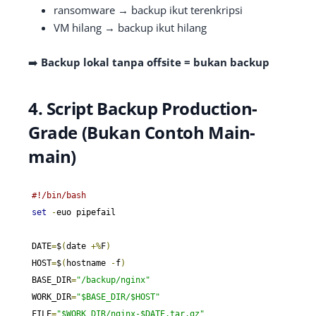
ransomware → backup ikut terenkripsi
VM hilang → backup ikut hilang
➡️
Backup lokal tanpa offsite = bukan backup
4. Script Backup Production-
Grade (Bukan Contoh Main-
main)
#!/bin/bash
set
-
euo pipefail

DATE
=
$
(
date 
+%
F
)
HOST
=
$
(
hostname 
-
f
)
BASE_DIR
=
"/backup/nginx"
WORK_DIR
=
"$BASE_DIR/$HOST"
FILE
=
"$WORK_DIR/nginx-$DATE.tar.gz"