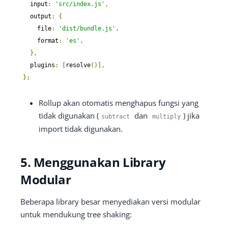
  input
:
'src/index.js'
,
  output
:
{
    file
:
'dist/bundle.js'
,
    format
:
'es'
,
},
  plugins
:
[
resolve
()],
};
Rollup akan otomatis menghapus fungsi yang
tidak digunakan (
dan
) jika
subtract
multiply
import tidak digunakan.
5. Menggunakan Library
Modular
Beberapa library besar menyediakan versi modular
untuk mendukung tree shaking: