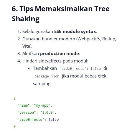
6. Tips Memaksimalkan Tree
Shaking
Selalu gunakan
ES6 module syntax
.
Gunakan bundler modern (Webpack 5, Rollup,
Vite).
Aktifkan
production mode
.
Hindari side-effects pada modul:
Tambahkan
di
"sideEffects"
:
false
jika modul bebas efek
package
.
json
samping.
{
"name"
:
"my-app"
,
"version"
:
"1.0.0"
,
"sideEffects"
:
false
}