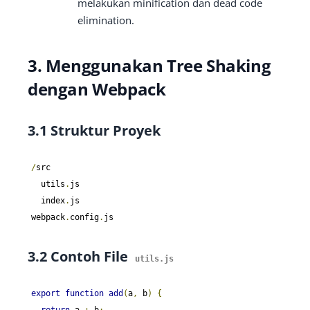
melakukan minification dan dead code
elimination.
3. Menggunakan Tree Shaking
dengan Webpack
3.1 Struktur Proyek
/
src

  utils
.
js

  index
.
js

webpack
.
config
.
js
3.2 Contoh File
utils
.
js
export
function
add
(
a
,
 b
)
{
return
 a 
+
 b
;