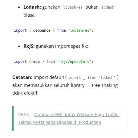
Lodash:
gunakan
bukan
lodash
-
es
lodash
biasa.
import
{
 debounce 
}
from
'lodash-es'
;
RxJS:
gunakan import spesifik:
import
{
 map 
}
from
'rxjs/operators'
;
Catatan:
Import default (
)
import
_
from
'lodash'
akan memasukkan seluruh library → tree shaking
tidak efektif.
READ :
Optimasi PHP untuk Website High Traffic:
Teknik Nyata yang Dipakai di Production