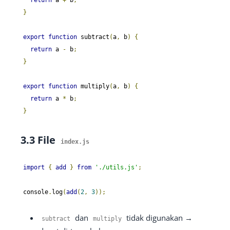
}
export
function
 subtract
(
a
,
 b
)
{
return
 a 
-
 b
;
}
export
function
 multiply
(
a
,
 b
)
{
return
 a 
*
 b
;
}
3.3 File
index
.
js
import
{
add
}
from
'./utils.js'
;
console
.
log
(
add
(
2
,
3
));
dan
tidak digunakan →
subtract
multiply