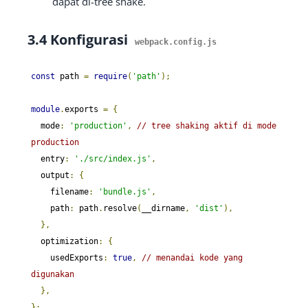
dapat di-tree shake.
3.4 Konfigurasi
webpack
.
config
.
js
const
 path 
=
require
(
'path'
);
module
.
exports 
=
{
  mode
:
'production'
,
// tree shaking aktif di mode 
production
  entry
:
'./src/index.js'
,
  output
:
{
    filename
:
'bundle.js'
,
    path
:
 path
.
resolve
(
__dirname
,
'dist'
),
},
  optimization
:
{
    usedExports
:
true
,
// menandai kode yang 
digunakan
},
};