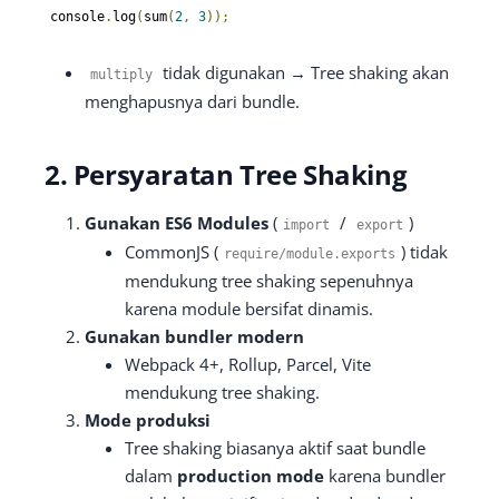
console
.
log
(
sum
(
2
,
3
));
tidak digunakan → Tree shaking akan
multiply
menghapusnya dari bundle.
2. Persyaratan Tree Shaking
Gunakan ES6 Modules
(
/
)
import
export
CommonJS (
) tidak
require
/
module
.
exports
mendukung tree shaking sepenuhnya
karena module bersifat dinamis.
Gunakan bundler modern
Webpack 4+, Rollup, Parcel, Vite
mendukung tree shaking.
Mode produksi
Tree shaking biasanya aktif saat bundle
dalam
production mode
karena bundler