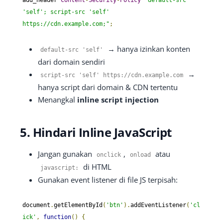
'self'; script-src 'self' 
https://cdn.example.com;"
;
→ hanya izinkan konten
default
-
src
'self'
dari domain sendiri
→
script
-
src
'self'
https
:
//cdn.example.com
hanya script dari domain & CDN tertentu
Menangkal
inline script injection
5. Hindari Inline JavaScript
Jangan gunakan
,
atau
onclick
onload
di HTML
javascript
:
Gunakan event listener di file JS terpisah:
document
.
getElementById
(
'btn'
).
addEventListener
(
'cl
ick'
,
function
()
{