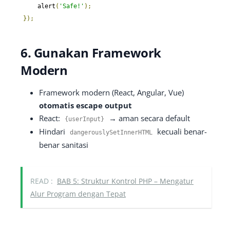
    alert
(
'Safe!'
);
});
6. Gunakan Framework
Modern
Framework modern (React, Angular, Vue)
otomatis escape output
React:
→ aman secara default
{
userInput
}
Hindari
kecuali benar-
dangerouslySetInnerHTML
benar sanitasi
READ :
BAB 5: Struktur Kontrol PHP – Mengatur
Alur Program dengan Tepat