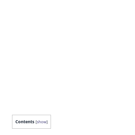
Contents
[
show
]