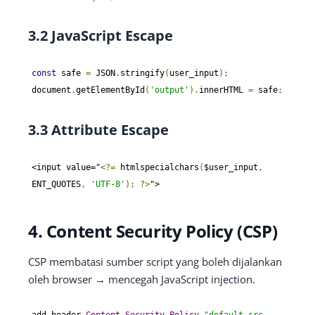
3.2 JavaScript Escape
const
 safe 
=
 JSON
.
stringify
(
user_input
);
document
.
getElementById
(
'output'
).
innerHTML 
=
 safe
;
3.3 Attribute Escape
<input value="
<?=
 htmlspecialchars
(
$user_input
,
ENT_QUOTES
,
'UTF-8'
);
?>
">
4. Content Security Policy (CSP)
CSP membatasi sumber script yang boleh dijalankan
oleh browser → mencegah JavaScript injection.
add_header 
Content
-
Security
-
Policy
"default-src 