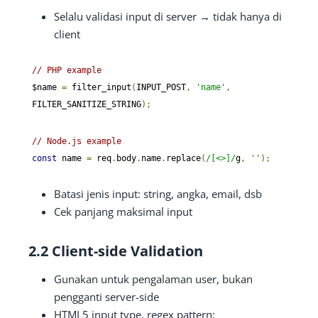
Selalu validasi input di server → tidak hanya di
client
// PHP example
$name 
=
 filter_input
(
INPUT_POST
,
'name'
,
FILTER_SANITIZE_STRING
);
// Node.js example
const
 name 
=
 req
.
body
.
name
.
replace
(
/[<>]/
g
,
''
);
Batasi jenis input: string, angka, email, dsb
Cek panjang maksimal input
2.2 Client-side Validation
Gunakan untuk pengalaman user, bukan
pengganti server-side
HTML5 input type, regex pattern: