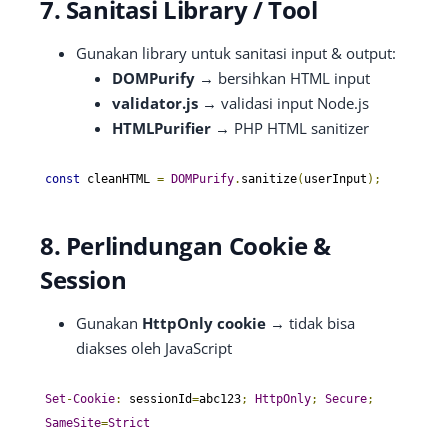
7. Sanitasi Library / Tool
Gunakan library untuk sanitasi input & output:
DOMPurify
→ bersihkan HTML input
validator.js
→ validasi input Node.js
HTMLPurifier
→ PHP HTML sanitizer
const
 cleanHTML 
=
DOMPurify
.
sanitize
(
userInput
);
8. Perlindungan Cookie &
Session
Gunakan
HttpOnly cookie
→ tidak bisa
diakses oleh JavaScript
Set
-
Cookie
:
 sessionId
=
abc123
;
HttpOnly
;
Secure
;
SameSite
=
Strict