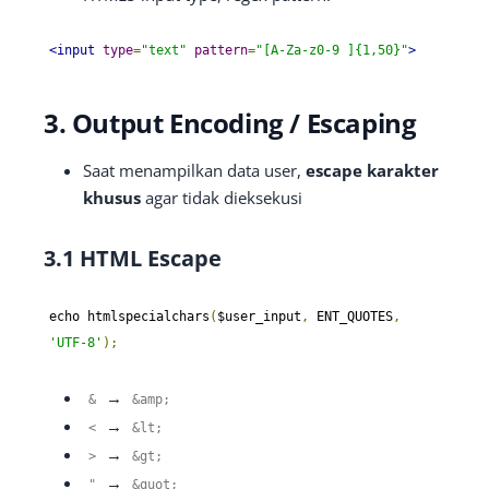
<input
type
=
"text"
pattern
=
"[A-Za-z0-9 ]{1,50}"
>
3. Output Encoding / Escaping
Saat menampilkan data user,
escape karakter
khusus
agar tidak dieksekusi
3.1 HTML Escape
echo htmlspecialchars
(
$user_input
,
 ENT_QUOTES
,
'UTF-8'
);
→
&
&
amp
;
→
<
&
lt
;
→
>
&
gt
;
→
"
&
quot
;