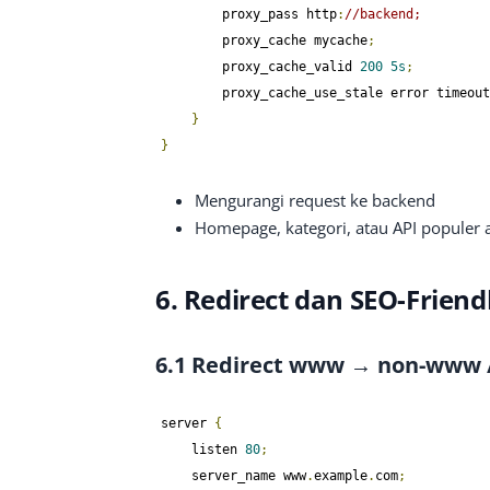
        proxy_pass http
:
//backend;
        proxy_cache mycache
;
        proxy_cache_valid 
200
5s
;
        proxy_cache_use_stale error timeo
}
}
Mengurangi request ke backend
Homepage, kategori, atau API populer 
6. Redirect dan SEO-Friend
6.1 Redirect www → non-www 
server 
{
    listen 
80
;
    server_name www
.
example
.
com
;