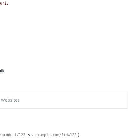
uri;
aik
 Websites
vs
)
/
product
/
123
example
.
com
/?
id
=
123