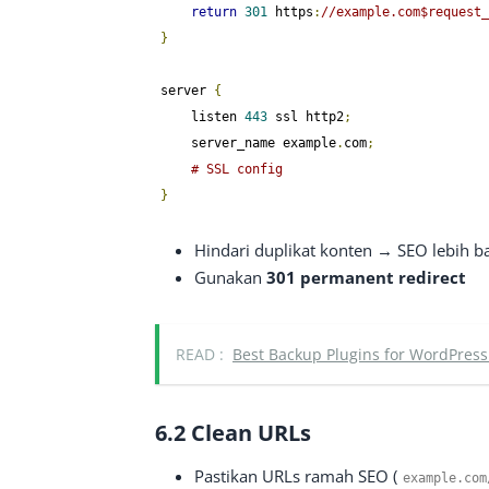
return
301
 https
:
//example.com$request_
}
server 
{
    listen 
443
 ssl http2
;
    server_name example
.
com
;
# SSL config
}
Hindari duplikat konten → SEO lebih b
Gunakan
301 permanent redirect
READ :
Best Backup Plugins for WordPress
6.2 Clean URLs
Pastikan URLs ramah SEO (
example
.
com