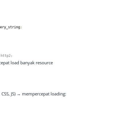
ery_string
;
http2
;
epat load banyak resource
 CSS, JS) → mempercepat loading: