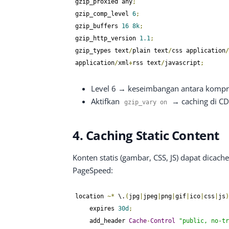
gzip_proxied any
;
gzip_comp_level 
6
;
gzip_buffers 
16
8k
;
gzip_http_version 
1.1
;
gzip_types text
/
plain text
/
css application
/
application
/
xml
+
rss text
/
javascript
;
Level 6 → keseimbangan antara kompr
Aktifkan
→ caching di CDN
gzip_vary on
4. Caching Static Content
Konten statis (gambar, CSS, JS) dapat dica
PageSpeed:
location 
~*
 \.
(
jpg
|
jpeg
|
png
|
gif
|
ico
|
css
|
js
)
    expires 
30d
;
    add_header 
Cache
-
Control
"public, no-tr