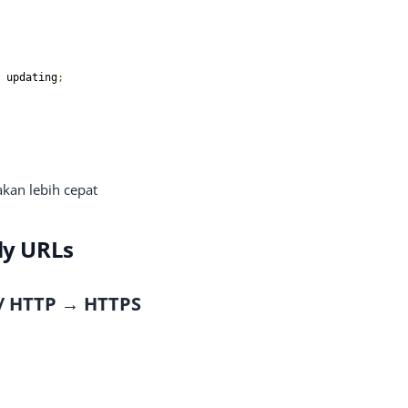
ut updating
;
akan lebih cepat
ly URLs
/ HTTP → HTTPS