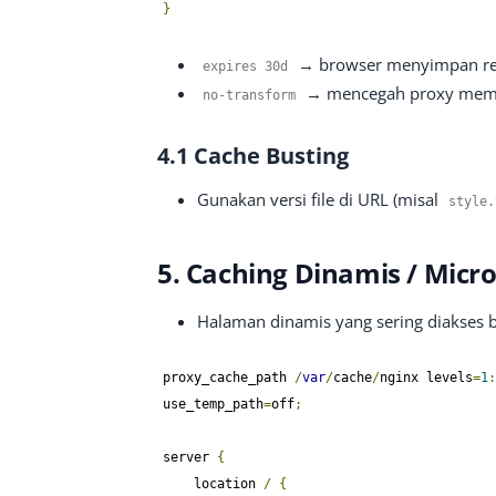
}
→ browser menyimpan res
expires
30d
→ mencegah proxy memod
no
-
transform
4.1 Cache Busting
Gunakan versi file di URL (misal
style
.
5. Caching Dinamis / Micr
Halaman dinamis yang sering diakses bi
proxy_cache_path 
/
var
/
cache
/
nginx levels
=
1
:
use_temp_path
=
off
;
server 
{
    location 
/
{