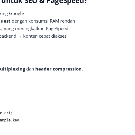
 untuk SEO & PageSpeed?
king Google
quest
dengan konsumsi RAM rendah
L
, yang meningkatkan PageSpeed
backend → konten cepat diakses
ultiplexing
dan
header compression
.
e
.
crt
;
ample
.
key
;