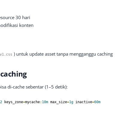
ource 30 hari
ifikasi konten
) untuk update asset tanpa mengganggu caching
v1
.
css
ocaching
sa di-cache sebentar (1–5 detik):
2
 keys_zone
=
mycache
:
10m
 max_size
=
1g
 inactive
=
60m