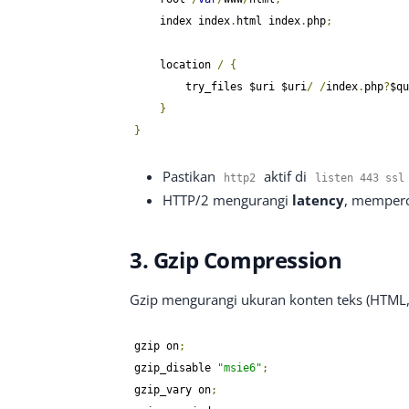
    index index
.
html index
.
php
;
    location 
/
{
        try_files $uri $uri
/
/
index
.
php
?
$qu
}
}
Pastikan
aktif di
http2
listen
443
ssl 
HTTP/2 mengurangi
latency
, memperc
3. Gzip Compression
Gzip mengurangi ukuran konten teks (HTML,
gzip on
;
gzip_disable 
"msie6"
;
gzip_vary on
;