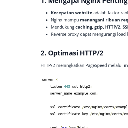
1. Mengapa Nginx Penting
Kecepatan website
adalah faktor ran
Nginx mampu
menangani ribuan re
Mendukung
caching, gzip, HTTP/2, SS
Reverse proxy dapat mengurangi load 
2. Optimasi HTTP/2
HTTP/2 meningkatkan PageSpeed melalui
m
server 
{
    listen 
443
 ssl http2
;
    server_name example
.
com
;
    ssl_certificate 
/
etc
/
nginx
/
certs
/
exampl
    ssl_certificate_key 
/
etc
/
nginx
/
certs
/
ex
    root 
/
var
/
www
/
html
;