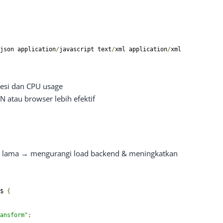
json application
/
javascript text
/
xml application
/
xml 
esi dan CPU usage
 atau browser lebih efektif
che lama → mengurangi load backend & meningkatkan
$ 
{
ansform"
;