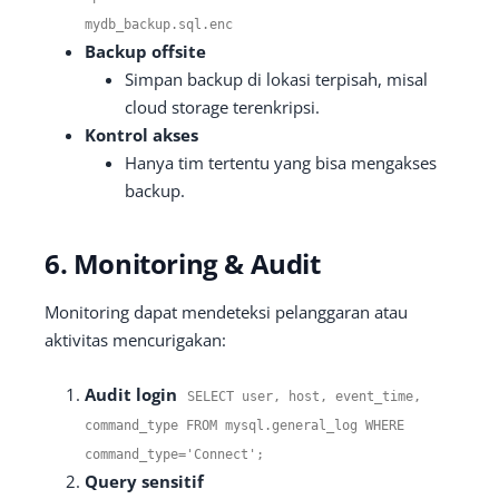
mydb_backup
.
sql
.
enc
Backup offsite
Simpan backup di lokasi terpisah, misal
cloud storage terenkripsi.
Kontrol akses
Hanya tim tertentu yang bisa mengakses
backup.
6. Monitoring & Audit
Monitoring dapat mendeteksi pelanggaran atau
aktivitas mencurigakan:
Audit login
SELECT user
,
host
,
event_time
,
command_type FROM mysql
.
general_log WHERE
command_type
=
'Connect'
;
Query sensitif