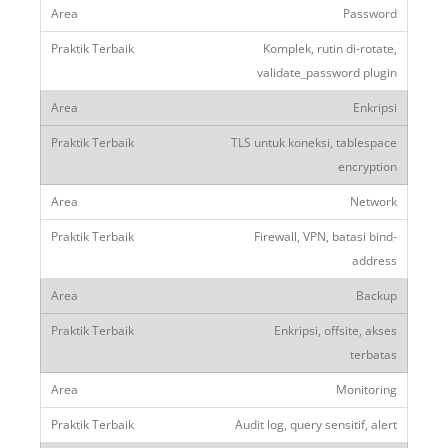
Password
Komplek, rutin di-rotate,
validate_password plugin
Enkripsi
TLS untuk koneksi, tablespace
encryption
Network
Firewall, VPN, batasi bind-
address
Backup
Enkripsi, offsite, akses
terbatas
Monitoring
Audit log, query sensitif, alert