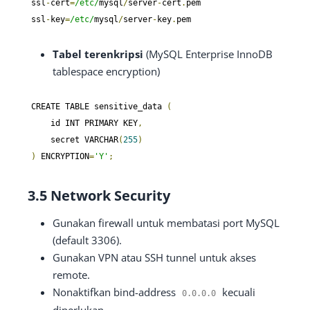
ssl
-
cert
=
/etc/
mysql
/
server
-
cert
.
pem

ssl
-
key
=
/etc/
mysql
/
server
-
key
.
pem
Tabel terenkripsi
(MySQL Enterprise InnoDB
tablespace encryption)
CREATE TABLE sensitive_data 
(
    id INT PRIMARY KEY
,
    secret VARCHAR
(
255
)
)
 ENCRYPTION
=
'Y'
;
3.5 Network Security
Gunakan firewall untuk membatasi port MySQL
(default 3306).
Gunakan VPN atau SSH tunnel untuk akses
remote.
Nonaktifkan bind-address
kecuali
0.0
.
0.0