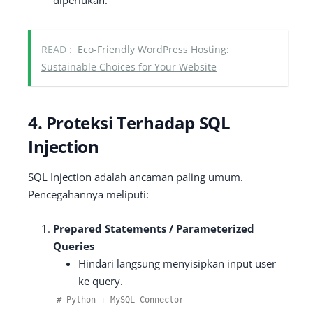
diperlukan.
READ :
Eco-Friendly WordPress Hosting:
Sustainable Choices for Your Website
4. Proteksi Terhadap SQL
Injection
SQL Injection adalah ancaman paling umum.
Pencegahannya meliputi:
Prepared Statements / Parameterized
Queries
Hindari langsung menyisipkan input user
ke query.
# Python + MySQL Connector