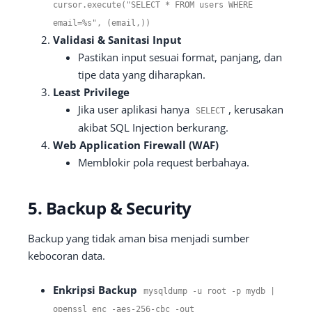
cursor.execute("SELECT * FROM users WHERE
email=%s", (email,))
Validasi & Sanitasi Input
Pastikan input sesuai format, panjang, dan
tipe data yang diharapkan.
Least Privilege
Jika user aplikasi hanya
, kerusakan
SELECT
akibat SQL Injection berkurang.
Web Application Firewall (WAF)
Memblokir pola request berbahaya.
5. Backup & Security
Backup yang tidak aman bisa menjadi sumber
kebocoran data.
Enkripsi Backup
mysqldump
-
u root
-
p mydb
|
openssl enc
-
aes
-
256
-
cbc
-
out