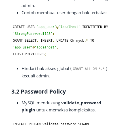
admin.
Contoh membuat user dengan hak terbatas:
CREATE USER 
'app_user'
@
'localhost'
 IDENTIFIED BY 
'StrongPassword!123'
;
GRANT SELECT
,
 INSERT
,
 UPDATE ON mydb
.*
 TO 
'app_user'
@
'localhost'
;
FLUSH PRIVILEGES
;
Hindari hak akses global (
)
GRANT ALL ON
*.*
kecuali admin.
3.2 Password Policy
MySQL mendukung
validate_password
plugin
untuk memaksa kompleksitas.
INSTALL PLUGIN validate_password SONAME 