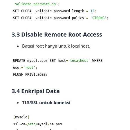
'validate_password.so'
;
SET GLOBAL validate_password
.
length 
=
12
;
SET GLOBAL validate_password
.
policy 
=
'STRONG'
;
3.3 Disable Remote Root Access
Batasi root hanya untuk localhost.
UPDATE mysql
.
user SET host
=
'localhost'
 WHERE 
user
=
'root'
;
FLUSH PRIVILEGES
;
3.4 Enkripsi Data
TLS/SSL untuk koneksi
[
mysqld
]
ssl
-
ca
=
/etc/
mysql
/
ca
.
pem
