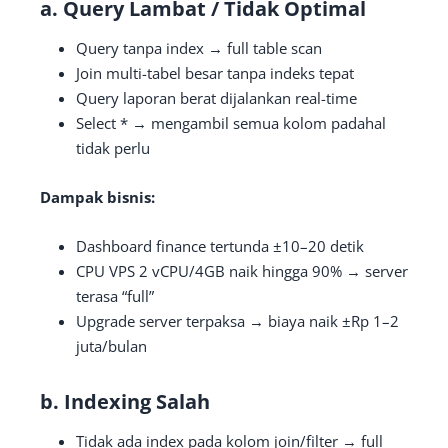
a. Query Lambat / Tidak Optimal
Query tanpa index → full table scan
Join multi-tabel besar tanpa indeks tepat
Query laporan berat dijalankan real-time
Select * → mengambil semua kolom padahal
tidak perlu
Dampak bisnis:
Dashboard finance tertunda ±10–20 detik
CPU VPS 2 vCPU/4GB naik hingga 90% → server
terasa “full”
Upgrade server terpaksa → biaya naik ±Rp 1–2
juta/bulan
b. Indexing Salah
Tidak ada index pada kolom join/filter → full