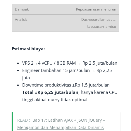
Kepuasan user menurun
Dashboard lambat →
keputusan lambat
Estimasi biaya:
VPS 2→4 vCPU / 8GB RAM → Rp 2,5 juta/bulan
Engineer tambahan 15 jam/bulan → Rp 2,25
juta
Downtime produktivitas ±Rp 1,5 juta/bulan
Total ±Rp 6,25 juta/bulan
, hanya karena CPU
tinggi akibat query tidak optimal.
READ :
Bab 17: Latihan AJAX + JSON jQuery –
Mengambil dan Menampilkan Data Dinamis