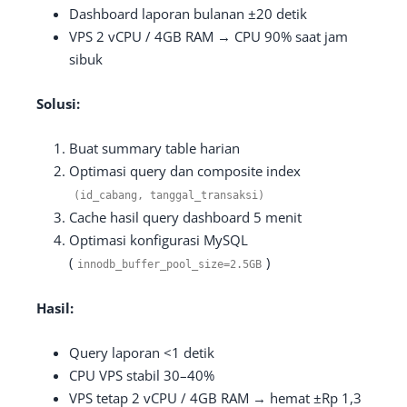
Dashboard laporan bulanan ±20 detik
VPS 2 vCPU / 4GB RAM → CPU 90% saat jam
sibuk
Solusi:
Buat summary table harian
Optimasi query dan composite index
(
id_cabang
,
tanggal_transaksi
)
Cache hasil query dashboard 5 menit
Optimasi konfigurasi MySQL
(
)
innodb_buffer_pool_size
=
2.5GB
Hasil:
Query laporan <1 detik
CPU VPS stabil 30–40%
VPS tetap 2 vCPU / 4GB RAM → hemat ±Rp 1,3