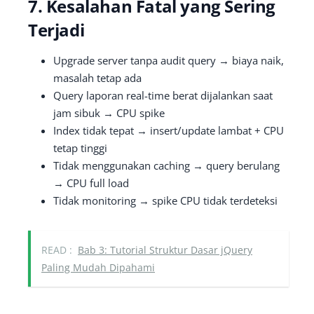
7. Kesalahan Fatal yang Sering
Terjadi
Upgrade server tanpa audit query → biaya naik,
masalah tetap ada
Query laporan real-time berat dijalankan saat
jam sibuk → CPU spike
Index tidak tepat → insert/update lambat + CPU
tetap tinggi
Tidak menggunakan caching → query berulang
→ CPU full load
Tidak monitoring → spike CPU tidak terdeteksi
READ :
Bab 3: Tutorial Struktur Dasar jQuery
Paling Mudah Dipahami