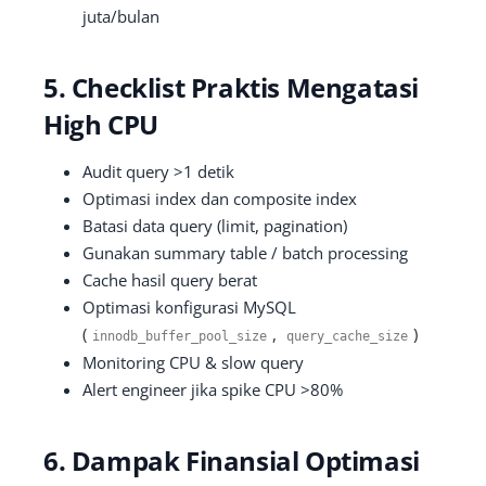
juta/bulan
5. Checklist Praktis Mengatasi
High CPU
Audit query >1 detik
Optimasi index dan composite index
Batasi data query (limit, pagination)
Gunakan summary table / batch processing
Cache hasil query berat
Optimasi konfigurasi MySQL
(
,
)
innodb_buffer_pool_size
query_cache_size
Monitoring CPU & slow query
Alert engineer jika spike CPU >80%
6. Dampak Finansial Optimasi