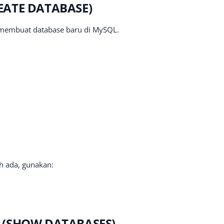
EATE DATABASE)
membuat database baru di MySQL.
h ada, gunakan:
e (SHOW DATABASES)