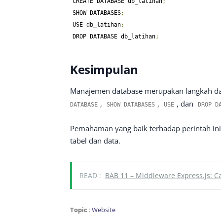
CREATE DATABASE db_latihan
;
SHOW DATABASES
;
USE db_latihan
;
DROP DATABASE db_latihan
;
Kesimpulan
Manajemen database merupakan langkah d
,
,
, dan
DATABASE
SHOW DATABASES
USE
DROP D
Pemahaman yang baik terhadap perintah ini
tabel dan data.
READ :
BAB 11 – Middleware Express.js: C
Topic
:
Website