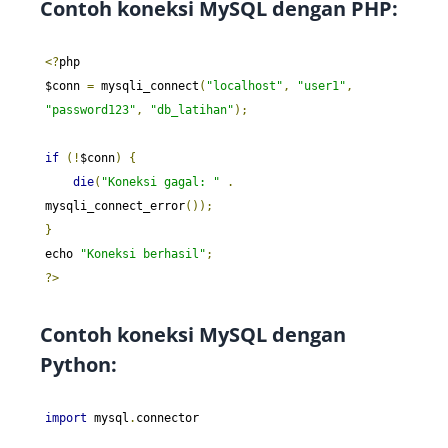
Contoh koneksi MySQL dengan PHP:
<?
php

$conn 
=
 mysqli_connect
(
"localhost"
,
"user1"
,
"password123"
,
"db_latihan"
);
if
(!
$conn
)
{
die
(
"Koneksi gagal: "
.
mysqli_connect_error
());
}
echo 
"Koneksi berhasil"
;
?>
Contoh koneksi MySQL dengan
Python:
import
 mysql
.
connector
