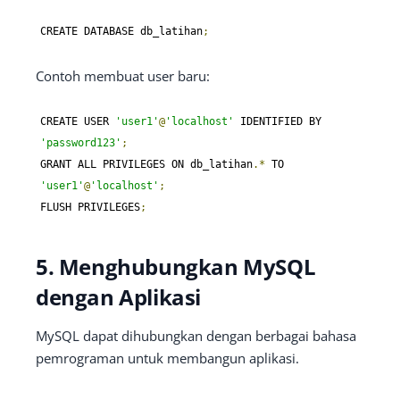
CREATE DATABASE db_latihan
;
Contoh membuat user baru:
CREATE USER 
'user1'
@
'localhost'
 IDENTIFIED BY 
'password123'
;
GRANT ALL PRIVILEGES ON db_latihan
.*
 TO 
'user1'
@
'localhost'
;
FLUSH PRIVILEGES
;
5. Menghubungkan MySQL
dengan Aplikasi
MySQL dapat dihubungkan dengan berbagai bahasa
pemrograman untuk membangun aplikasi.