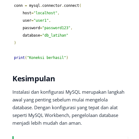
conn 
=
 mysql
.
connector
.
connect
(
    host
=
"localhost"
,
    user
=
"user1"
,
    password
=
"password123"
,
    database
=
"db_latihan"
)
print
(
"Koneksi berhasil"
)
Kesimpulan
Instalasi dan konfigurasi MySQL merupakan langkah
awal yang penting sebelum mulai mengelola
database. Dengan konfigurasi yang tepat dan alat
seperti MySQL Workbench, pengelolaan database
menjadi lebih mudah dan aman.