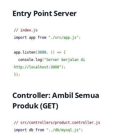
Entry Point Server
// index.js
import
 app 
from
"./src/app.js"
;
app
.
listen
(
3000
,
()
=>
{
  console
.
log
(
"Server berjalan di 
http://localhost:3000"
);
});
Controller: Ambil Semua
Produk (GET)
// src/controllers/product.controller.js
import
 db 
from
"../db/mysql.js"
;