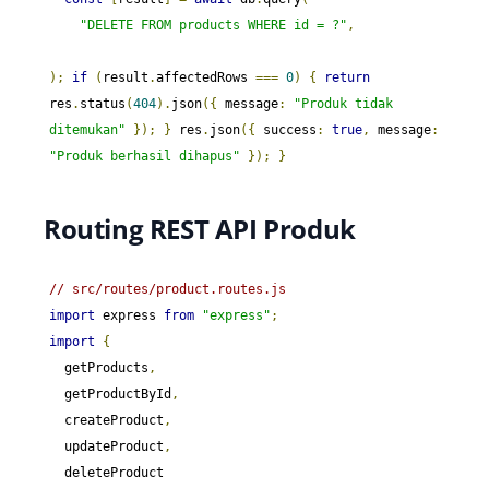
"DELETE FROM products WHERE id = ?"
,
);
if
(
result
.
affectedRows 
===
0
)
{
return
res
.
status
(
404
).
json
({
 message
:
"Produk tidak 
ditemukan"
});
}
 res
.
json
({
 success
:
true
,
 message
:
"Produk berhasil dihapus"
});
}
Routing REST API Produk
// src/routes/product.routes.js
import
 express 
from
"express"
;
import
{
  getProducts
,
  getProductById
,
  createProduct
,
  updateProduct
,