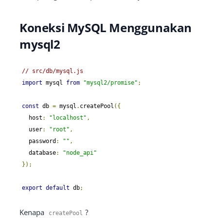
Koneksi MySQL Menggunakan
mysql2
// src/db/mysql.js
import
 mysql 
from
"mysql2/promise"
;
const
 db 
=
 mysql
.
createPool
({
  host
:
"localhost"
,
  user
:
"root"
,
  password
:
""
,
  database
:
"node_api"
});
export
default
 db
;
Kenapa
?
createPool