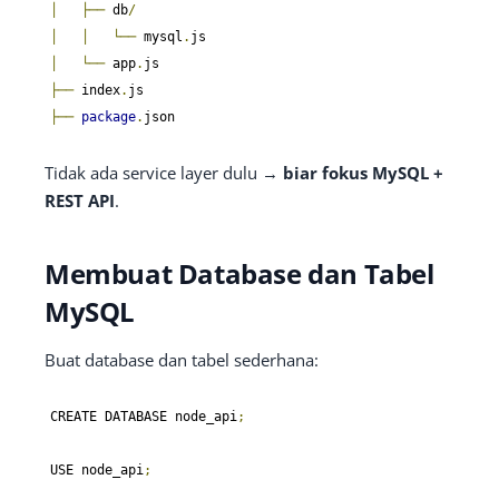
│
├──
 db
/
│
│
└──
 mysql
.
│
└──
 app
.
├──
 index
.
├──
package
.
json
Tidak ada service layer dulu →
biar fokus MySQL +
REST API
.
Membuat Database dan Tabel
MySQL
Buat database dan tabel sederhana:
CREATE DATABASE node_api
;
USE node_api
;