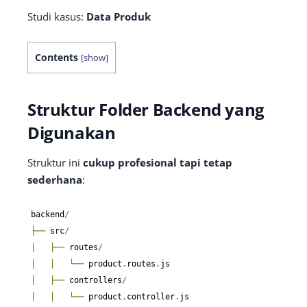
Studi kasus:
Data Produk
Contents
[
show
]
Struktur Folder Backend yang
Digunakan
Struktur ini
cukup profesional tapi tetap
sederhana
:
backend
/
├──
 src
/
│
├──
 routes
/
│
│
└──
 product
.
routes
.
│
├──
 controllers
/
│
│
└──
 product
.
controller
.