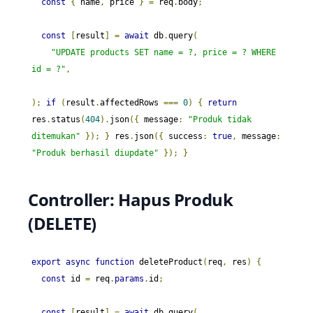
const
{
 name
,
 price 
}
=
 req
.
body
;
const
[
result
]
=
await
 db
.
query
(
"UPDATE products SET name = ?, price = ? WHERE 
id = ?"
,
);
if
(
result
.
affectedRows 
===
0
)
{
return
res
.
status
(
404
).
json
({
 message
:
"Produk tidak 
ditemukan"
});
}
 res
.
json
({
 success
:
true
,
 message
:
"Produk berhasil diupdate"
});
}
Controller: Hapus Produk
(DELETE)
export
async
function
 deleteProduct
(
req
,
 res
)
{
const
 id 
=
 req
.
params
.
id
;
const
[
result
]
=
await
 db
.
query
(