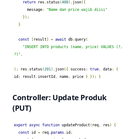
return
 res
.
status
(
400
).
json
({
      message
:
"Name dan price wajib diisi"
});
}
const
[
result
]
=
await
 db
.
query
(
"INSERT INTO products (name, price) VALUES (?, 
?)"
,
);
 res
.
status
(
201
).
json
({
 success
:
true
,
 data
:
{
id
:
 result
.
insertId
,
 name
,
 price 
}
});
}
Controller: Update Produk
(PUT)
export
async
function
 updateProduct
(
req
,
 res
)
{
const
 id 
=
 req
.
params
.
id
;