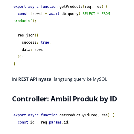
export
async
function
 getProducts
(
req
,
 res
)
{
const
[
rows
]
=
await
 db
.
query
(
"SELECT * FROM 
products"
);
  res
.
json
({
    success
:
true
,
    data
:
 rows

});
}
Ini
REST API nyata
, langsung query ke MySQL.
Controller: Ambil Produk by ID
export
async
function
 getProductById
(
req
,
 res
)
{
const
 id 
=
 req
.
params
.
id
;