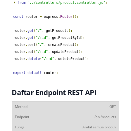
}
from
"../controllers/product.controller.js"
;
const
 router 
=
 express
.
Router
();
router
.
get
(
"/"
,
 getProducts
);
router
.
get
(
"/:id"
,
 getProductById
);
router
.
post
(
"/"
,
 createProduct
);
router
.
put
(
"/:id"
,
 updateProduct
);
router
.
delete
(
"/:id"
,
 deleteProduct
);
export
default
 router
;
Daftar Endpoint REST API
GET
/api/products
Ambil semua produk