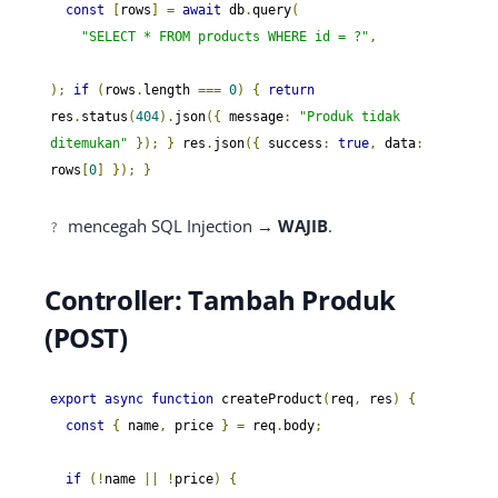
const
[
rows
]
=
await
 db
.
query
(
"SELECT * FROM products WHERE id = ?"
,
);
if
(
rows
.
length 
===
0
)
{
return
res
.
status
(
404
).
json
({
 message
:
"Produk tidak 
ditemukan"
});
}
 res
.
json
({
 success
:
true
,
 data
:
rows
[
0
]
});
}
mencegah SQL Injection →
WAJIB
.
?
Controller: Tambah Produk
(POST)
export
async
function
 createProduct
(
req
,
 res
)
{
const
{
 name
,
 price 
}
=
 req
.
body
;
if
(!
name 
||
!
price
)
{