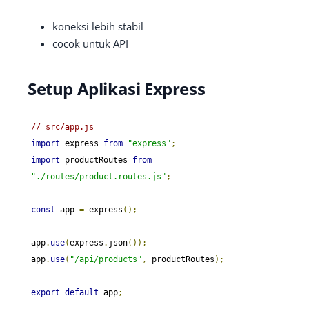
koneksi lebih stabil
cocok untuk API
Setup Aplikasi Express
// src/app.js
import
 express 
from
"express"
;
import
 productRoutes 
from
"./routes/product.routes.js"
;
const
 app 
=
 express
();
app
.
use
(
express
.
json
());
app
.
use
(
"/api/products"
,
 productRoutes
);
export
default
 app
;