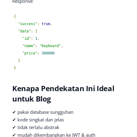
Response:
{
"success"
:
true
,
"data"
:
{
"id"
:
1
,
"name"
:
"Keyboard"
,
"price"
:
300000
}
}
Kenapa Pendekatan Ini Ideal
untuk Blog
✔ pakai database sungguhan
✔ kode singkat dan jelas
✔ tidak terlalu abstrak
✔ mudah dikembangkan ke JWT & auth