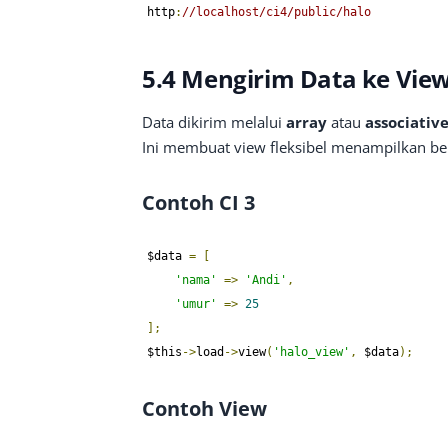
http
:
//localhost/ci4/public/halo
5.4 Mengirim Data ke Vie
Data dikirim melalui
array
atau
associativ
Ini membuat view fleksibel menampilkan ber
Contoh CI 3
$data 
=
[
'nama'
=>
'Andi'
,
'umur'
=>
25
];
$this
->
load
->
view
(
'halo_view'
,
 $data
);
Contoh View