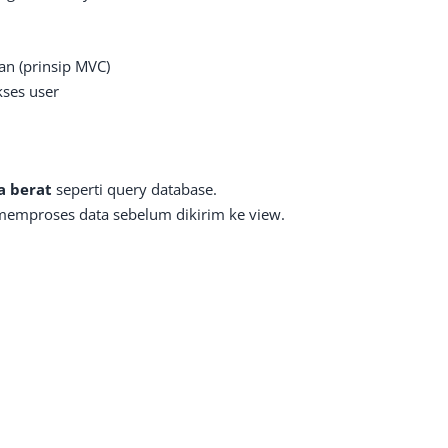
an (prinsip MVC)
ses user
a berat
seperti query database.
memproses data sebelum dikirim ke view.