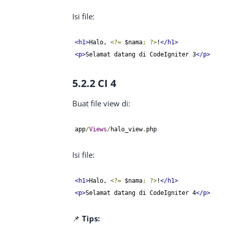
Isi file:
<h1>
Halo, 
<?=
 $nama
;
?>
!
</h1>
<p>
Selamat datang di CodeIgniter 3
</p>
5.2.2 CI 4
Buat file view di:
app
/
Views
/
halo_view
.
php
Isi file:
<h1>
Halo, 
<?=
 $nama
;
?>
!
</h1>
<p>
Selamat datang di CodeIgniter 4
</p>
📌
Tips: