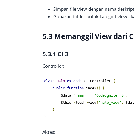
Simpan file view dengan nama deskript
Gunakan folder untuk kategori view jika
5.3 Memanggil View dari C
5.3.1 CI 3
Controller:
class
Halo
extends
 CI_Controller 
{
public
function
 index
()
{
        $data
[
'nama'
]
=
"CodeIgniter 3"
;
        $this
->
load
->
view
(
'halo_view'
,
 $dat
}
}
Akses: