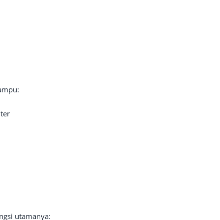
mampu:
ter
ungsi utamanya: