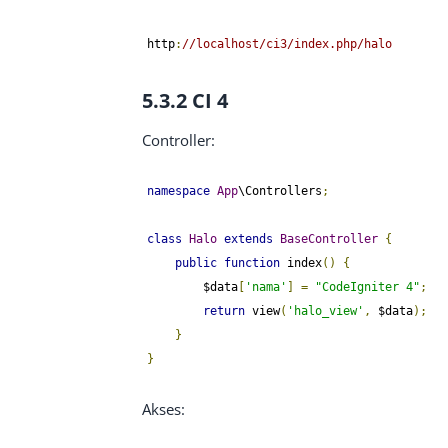
http
:
//localhost/ci3/index.php/halo
5.3.2 CI 4
Controller:
namespace
App
\Controllers
;
class
Halo
extends
BaseController
{
public
function
 index
()
{
        $data
[
'nama'
]
=
"CodeIgniter 4"
;
return
 view
(
'halo_view'
,
 $data
);
}
}
Akses: