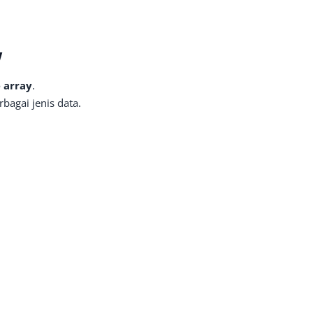
w
e array
.
bagai jenis data.