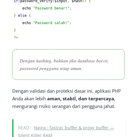
if
(
password_verify
(
$input
,
 $hash
))
{
    echo 
"Password benar!"
;
}
else
{
    echo 
"Password salah!"
;
}
?>
Dengan hashing, bahkan jika database bocor,
password pengguna tetap aman.
Dengan validasi dan proteksi dasar ini, aplikasi PHP
Anda akan lebih
aman, stabil, dan terpercaya
,
mengurangi risiko serangan dari pengguna jahat.
READ :
Nginx : fastcgi_buffer & proxy_buffer —
Silent Killer RAM