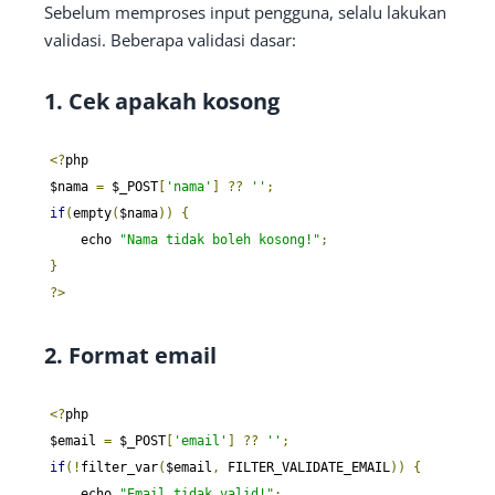
Sebelum memproses input pengguna, selalu lakukan
validasi. Beberapa validasi dasar:
1. Cek apakah kosong
<?
php

$nama 
=
 $_POST
[
'nama'
]
??
''
;
if
(
empty
(
$nama
))
{
    echo 
"Nama tidak boleh kosong!"
;
}
?>
2. Format email
<?
php

$email 
=
 $_POST
[
'email'
]
??
''
;
if
(!
filter_var
(
$email
,
 FILTER_VALIDATE_EMAIL
))
{
    echo 
"Email tidak valid!"
;