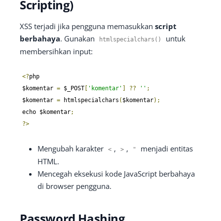
Scripting)
XSS terjadi jika pengguna memasukkan
script
berbahaya
. Gunakan
untuk
htmlspecialchars
()
membersihkan input:
<?
php

$komentar 
=
 $_POST
[
'komentar'
]
??
''
;
$komentar 
=
 htmlspecialchars
(
$komentar
);
echo $komentar
;
?>
Mengubah karakter
,
,
menjadi entitas
<
>
"
HTML.
Mencegah eksekusi kode JavaScript berbahaya
di browser pengguna.
Password Hashing