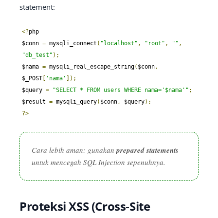
statement:
<?
php

$conn 
=
 mysqli_connect
(
"localhost"
,
"root"
,
""
,
"db_test"
);
$nama 
=
 mysqli_real_escape_string
(
$conn
,
$_POST
[
'nama'
]);
$query 
=
"SELECT * FROM users WHERE nama='$nama'"
;
$result 
=
 mysqli_query
(
$conn
,
 $query
);
?>
Cara lebih aman: gunakan
prepared statements
untuk mencegah SQL Injection sepenuhnya.
Proteksi XSS (Cross-Site