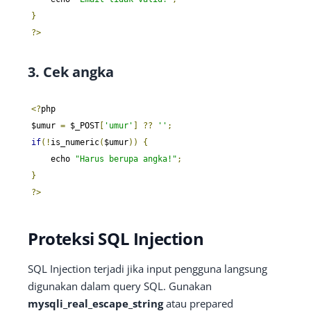
}
?>
3. Cek angka
<?
php

$umur 
=
 $_POST
[
'umur'
]
??
''
;
if
(!
is_numeric
(
$umur
))
{
    echo 
"Harus berupa angka!"
;
}
?>
Proteksi SQL Injection
SQL Injection terjadi jika input pengguna langsung
digunakan dalam query SQL. Gunakan
mysqli_real_escape_string
atau prepared