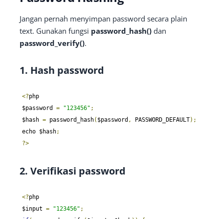
Jangan pernah menyimpan password secara plain
text. Gunakan fungsi
password_hash()
dan
password_verify()
.
1. Hash password
<?
php

$password 
=
"123456"
;
$hash 
=
 password_hash
(
$password
,
 PASSWORD_DEFAULT
);
echo $hash
;
?>
2. Verifikasi password
<?
php

$input 
=
"123456"
;