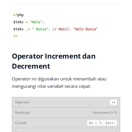
<?
php

$teks 
=
"Halo"
;
$teks 
.=
" Dunia"
;
// Hasil: "Halo Dunia"
?>
Operator Increment dan
Decrement
Operator ini digunakan untuk menambah atau
mengurangi nilai variabel secara cepat:
++
Increment (+1)
$a
=
5
;
$a
++;