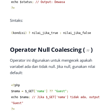
echo $status
;
// Output: Dewasa
?>
Sintaks:
(
kondisi
)
?
 nilai_jika_true 
:
 nilai_jika_false
Operator Null Coalescing (
)
??
Operator ini digunakan untuk mengecek apakah
variabel ada dan tidak null. Jika null, gunakan nilai
default:
<?
php

$nama 
=
 $_GET
[
'nama'
]
??
"Guest"
;
echo $nama
;
// Jika $_GET['nama'] tidak ada, output 
"Guest"
?>