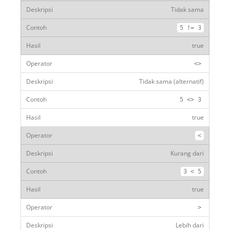
Tidak sama
5
!=
3
true
<>
Tidak sama (alternatif)
5
<>
3
true
<
Kurang dari
3
<
5
true
>
Lebih dari