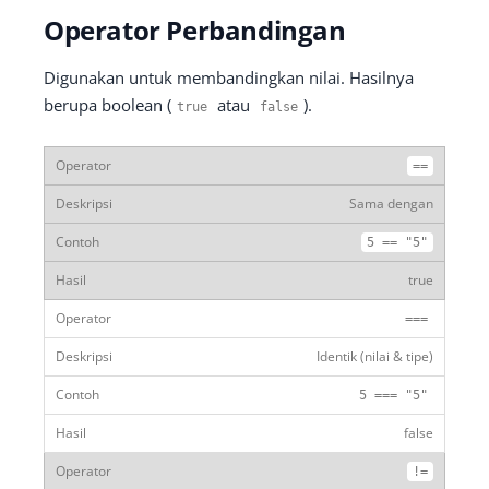
Operator Perbandingan
Digunakan untuk membandingkan nilai. Hasilnya
berupa boolean (
atau
).
true
false
==
Sama dengan
5
==
"5"
true
===
Identik (nilai & tipe)
5
===
"5"
false
!=