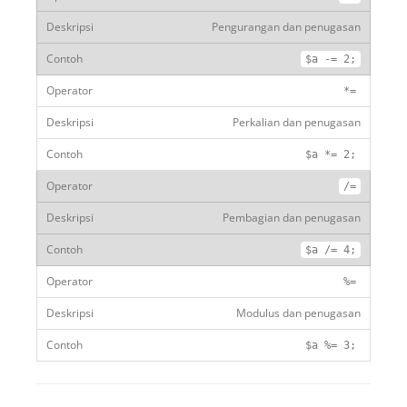
Pengurangan dan penugasan
$a
-=
2
;
*=
Perkalian dan penugasan
$a
*=
2
;
/=
Pembagian dan penugasan
$a
/=
4
;
%=
Modulus dan penugasan
$a
%=
3
;