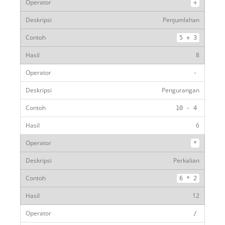
+
Penjumlahan
5
+
3
8
-
Pengurangan
10
-
4
6
*
Perkalian
6
*
2
12
/