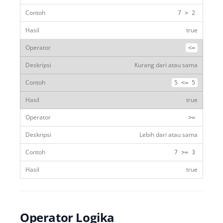
7
>
2
true
<=
Kurang dari atau sama
5
<=
5
true
>=
Lebih dari atau sama
7
>=
3
true
Operator Logika