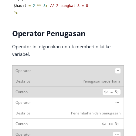
$hasil 
=
2
**
3
;
// 2 pangkat 3 = 8
?>
Operator Penugasan
Operator ini digunakan untuk memberi nilai ke
variabel.
=
Penugasan sederhana
$a
=
5
;
+=
Penambahan dan penugasan
$a
+=
3
;
-=