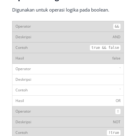
Digunakan untuk operasi logika pada boolean.
&&
AND
true
&&
false
false
`
`
OR
!
NOT
!
true