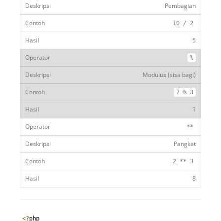
Pembagian
10
/
2
5
%
Modulus (sisa bagi)
7
%
3
1
**
Pangkat
2
**
3
8
<?
php
