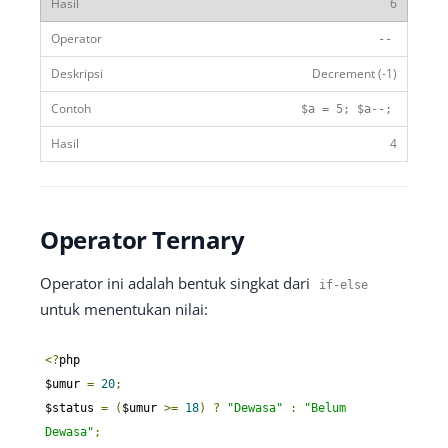
6
--
Decrement (-1)
$a
=
5
;
$a
--;
4
Operator Ternary
Operator ini adalah bentuk singkat dari
if
-
else
untuk menentukan nilai:
<?
php

$umur 
=
20
;
$status 
=
(
$umur 
>=
18
)
?
"Dewasa"
:
"Belum 
Dewasa"
;