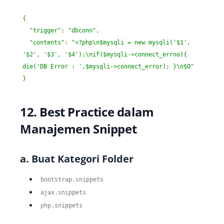
{
"trigger"
:
"dbconn"
,
"contents"
:
"<?php\n$mysqli = new mysqli('$1', 
'$2', '$3', '$4');\nif($mysqli->connect_errno){ 
die('DB Error : '.$mysqli->connect_error); }\n$0"
}
12. Best Practice dalam
Manajemen Snippet
a. Buat Kategori Folder
bootstrap
.
snippets
ajax
.
snippets
php
.
snippets