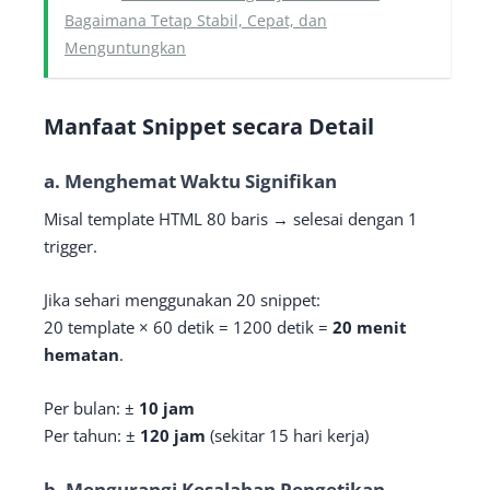
Bagaimana Tetap Stabil, Cepat, dan
Menguntungkan
Manfaat Snippet secara Detail
a.
Menghemat Waktu Signifikan
Misal template HTML 80 baris → selesai dengan 1
trigger.
Jika sehari menggunakan 20 snippet:
20 template × 60 detik = 1200 detik =
20 menit
hematan
.
Per bulan: ±
10 jam
Per tahun: ±
120 jam
(sekitar 15 hari kerja)
b.
Mengurangi Kesalahan Pengetikan