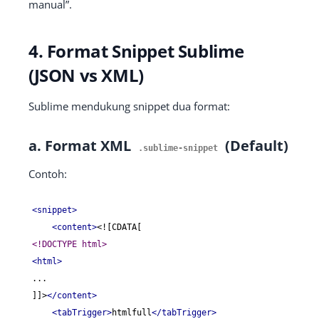
manual”.
4. Format Snippet Sublime
(JSON vs XML)
Sublime mendukung snippet dua format:
a. Format XML
(Default)
.
sublime
-
snippet
Contoh:
<snippet>
<content>
<!DOCTYPE html>
<html>
...

]]>
</content>
<tabTrigger>
htmlfull
</tabTrigger>