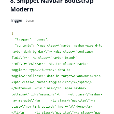
8. Snippet Navbar Bootstrap
Modern
Trigger:
bsnav
{
"trigger"
:
"bsnav"
,
"contents"
:
"<nav class=\"navbar navbar-expand-lg 
navbar-dark bg-dark\">\n<div class=\"container-
fluid\">\n  <a class=\"navbar-brand\" 
href=\"#\">$1</a>\n  <button class=\"navbar-
toggler\" type=\"button\" data-bs-
toggle=\"collapse\" data-bs-target=\"#navmain\">\n    
<span class=\"navbar-toggler-icon\"></span>\n  
</button>\n  <div class=\"collapse navbar-
collapse\" id=\"navmain\">\n    <ul class=\"navbar-
nav ms-auto\">\n      <li class=\"nav-item\"><a 
class=\"nav-link active\" href=\"#\">Home</a>
</li>\n      <li class=\"nav-item\"><a class=\"nav-