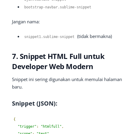
bootstrap
-
navbar
.
sublime
-
snippet
Jangan nama:
(tidak bermakna)
snippet1
.
sublime
-
snippet
7. Snippet HTML Full untuk
Developer Web Modern
Snippet ini sering digunakan untuk memulai halaman
baru.
Snippet (JSON):
{
"trigger"
:
"htmlfull"
,
"scope"
:
"text"
,