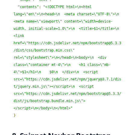
"contents"
:
"<!DOCTYPE html>\n<html 
lang=\"en\">\n<head>\n  <meta charset=\"UTF-8\">\n  
<meta name=\"viewport\" content=\"width=device-
width, initial-scale=1.0\">\n  <title>$1</title>\n  
<link 
href=\"https://cdn.jsdelivr.net/npm/bootstrap@5.3.3
/dist/css/bootstrap.min.css\" 
rel=\"stylesheet\">\n</head>\n<body>\n  <div 
class=\"container mt-4\">\n    <h1 class=\"mb-
4\">$1</h1>\n    $0\n  </div>\n  <script 
src=\"https://cdn.jsdelivr.net/npm/jquery@3.7.1/dis
t/jquery.min.js\"></script>\n  <script 
src=\"https://cdn.jsdelivr.net/npm/bootstrap@5.3.3/
dist/js/bootstrap.bundle.min.js\">
</script>\n</body>\n</html>"
}