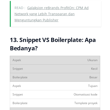
READ :
Galaksion reBrands ProfitOn: CPM Ad
Network yang Lebih Transparan dan
Menguntungkan Publisher
13. Snippet VS Boilerplate: Apa
Bedanya?
Ukuran
Kecil
Besar
Tujuan
Otomatisasi kode
Template proyek