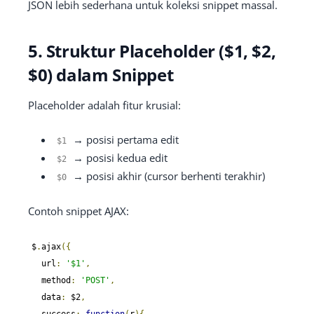
JSON lebih sederhana untuk koleksi snippet massal.
5. Struktur Placeholder ($1, $2,
$0) dalam Snippet
Placeholder adalah fitur krusial:
→ posisi pertama edit
$1
→ posisi kedua edit
$2
→ posisi akhir (cursor berhenti terakhir)
$0
Contoh snippet AJAX:
$
.
ajax
({
  url
:
'$1'
,
  method
:
'POST'
,
  data
:
 $2
,
  success
:
function
(
r
){