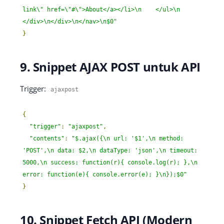
link\" href=\"#\">About</a></li>\n    </ul>\n  
</div>\n</div>\n</nav>\n$0"
}
9. Snippet AJAX POST untuk API
Trigger:
ajaxpost
{
"trigger"
:
"ajaxpost"
,
"contents"
:
"$.ajax({\n url: '$1',\n method: 
'POST',\n data: $2,\n dataType: 'json',\n timeout: 
5000,\n success: function(r){ console.log(r); },\n 
error: function(e){ console.error(e); }\n});$0"
}
10. Snippet Fetch API (Modern