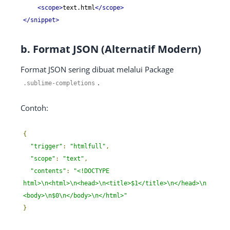
<scope>
text.html
</scope>
</snippet>
b. Format JSON (Alternatif Modern)
Format JSON sering dibuat melalui Package
.
.
sublime
-
completions
Contoh:
{
"trigger"
:
"htmlfull"
,
"scope"
:
"text"
,
"contents"
:
"<!DOCTYPE 
html>\n<html>\n<head>\n<title>$1</title>\n</head>\n
<body>\n$0\n</body>\n</html>"
}