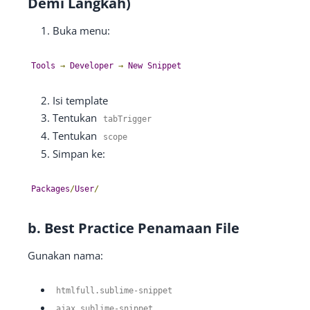
Demi Langkah)
Buka menu:
Tools
→
Developer
→
New
Snippet
Isi template
Tentukan
tabTrigger
Tentukan
scope
Simpan ke:
Packages
/
User
/
b. Best Practice Penamaan File
Gunakan nama:
htmlfull
.
sublime
-
snippet
ajax
.
sublime
-
snippet