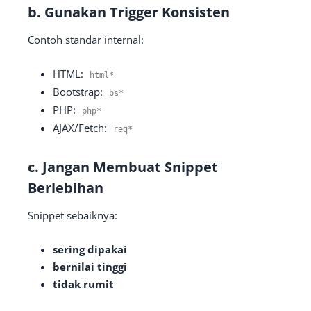
b. Gunakan Trigger Konsisten
Contoh standar internal:
HTML:
html
*
Bootstrap:
bs
*
PHP:
php
*
AJAX/Fetch:
req
*
c. Jangan Membuat Snippet
Berlebihan
Snippet sebaiknya:
sering dipakai
bernilai tinggi
tidak rumit