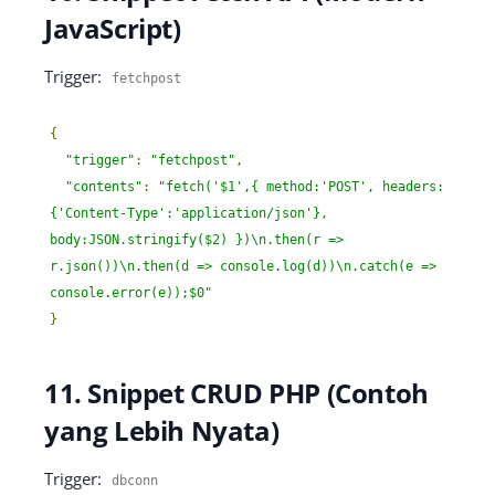
JavaScript)
Trigger:
fetchpost
{
"trigger"
:
"fetchpost"
,
"contents"
:
"fetch('$1',{ method:'POST', headers:
{'Content-Type':'application/json'}, 
body:JSON.stringify($2) })\n.then(r => 
r.json())\n.then(d => console.log(d))\n.catch(e => 
console.error(e));$0"
}
11. Snippet CRUD PHP (Contoh
yang Lebih Nyata)
Trigger:
dbconn