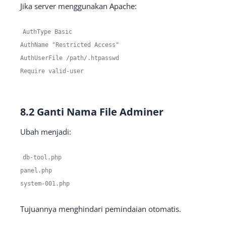
Jika server menggunakan Apache:
AuthType
Basic
AuthName
"Restricted Access"
AuthUserFile
/
path
/.
htpasswd
Require
valid
-
user
8.2 Ganti Nama File Adminer
Ubah menjadi:
db
-
tool
.
php
panel
.
php
system
-
001
.php
Tujuannya menghindari pemindaian otomatis.