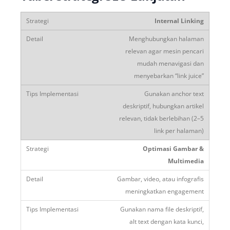
Internal Linking
Menghubungkan halaman
relevan agar mesin pencari
mudah menavigasi dan
menyebarkan “link juice”
Gunakan anchor text
deskriptif, hubungkan artikel
relevan, tidak berlebihan (2–5
link per halaman)
Optimasi Gambar &
Multimedia
Gambar, video, atau infografis
meningkatkan engagement
Gunakan nama file deskriptif,
alt text dengan kata kunci,