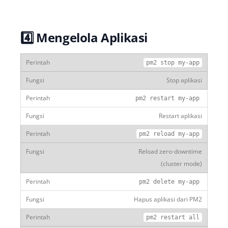
4️⃣ Mengelola Aplikasi
pm2 stop
my
-
app
Stop aplikasi
pm2 restart
my
-
app
Restart aplikasi
pm2 reload
my
-
app
Reload zero-downtime
(cluster mode)
pm2
delete
my
-
app
Hapus aplikasi dari PM2
pm2 restart all