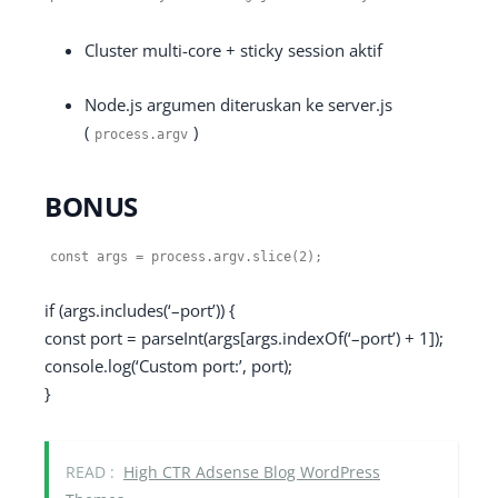
Cluster multi-core + sticky session aktif
Node.js argumen diteruskan ke server.js
(
)
process
.
argv
BONUS
const
args
=
process
.
argv
.
slice
(
2
);
if
(args.
includes
(
‘–port’
)) {
const
port =
parseInt
(args[args.
indexOf
(
‘–port’
) +
1
]);
console
.
log
(
‘Custom port:’
, port);
}
READ :
High CTR Adsense Blog WordPress