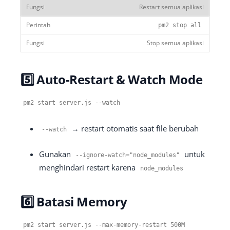
Restart semua aplikasi
pm2 stop all
Stop semua aplikasi
5️⃣ Auto-Restart & Watch Mode
pm2 start server
.
js
--
watch
→ restart otomatis saat file berubah
--
watch
Gunakan
untuk
--
ignore
-
watch
=
"node_modules"
menghindari restart karena
node_modules
6️⃣ Batasi Memory
pm2 start server
.
js
--
max
-
memory
-
restart
500M