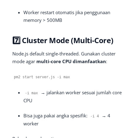
Worker restart otomatis jika penggunaan
memory > 500MB
7️⃣ Cluster Mode (Multi-Core)
Node.js default single-threaded. Gunakan cluster
mode agar
multi-core CPU dimanfaatkan
:
pm2 start server
.
js
-
i max
→ jalankan worker sesuai jumlah core
-
i max
CPU
Bisa juga pakai angka spesifik:
→ 4
-
i
4
worker