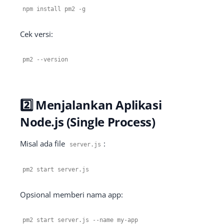
npm install pm2
-
g
Cek versi:
pm2
--
version
2️⃣ Menjalankan Aplikasi
Node.js (Single Process)
Misal ada file
:
server
.
js
pm2 start server
.
js
Opsional memberi nama app:
pm2 start server
.
js
--
name my
-
app