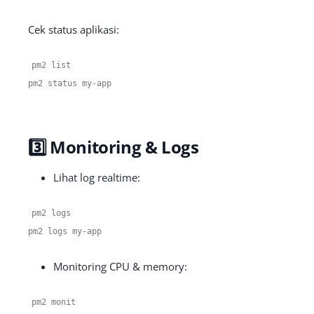
Cek status aplikasi:
pm2 list
pm2 status my
-
app
3️⃣ Monitoring & Logs
Lihat log realtime:
pm2 logs
pm2 logs my
-
app
Monitoring CPU & memory:
pm2 monit