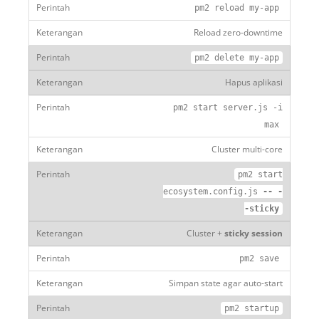
pm2 reload
my
-
app
Reload zero-downtime
pm2
delete
my
-
app
Hapus aplikasi
pm2 start server
.
js
-
i
max
Cluster multi-core
pm2 start
ecosystem
.
config
.
js
--
-
-
sticky
Cluster +
sticky session
pm2 save
Simpan state agar auto-start
pm2 startup