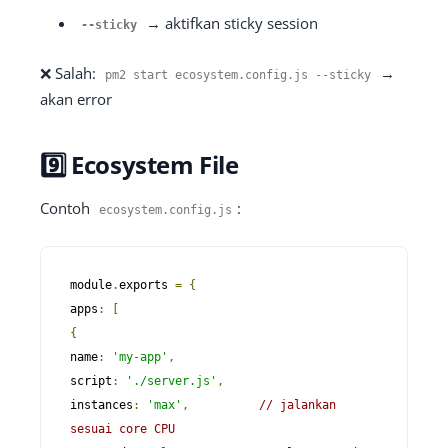
→ aktifkan sticky session
--
sticky
❌ Salah:
→
pm2 start ecosystem
.
config
.
js
--
sticky
akan error
9️⃣ Ecosystem File
Contoh
:
ecosystem
.
config
.
js
module
.
exports
=
{
apps
:
[
{
name
:
'my-app'
,
script
:
'./server.js'
,
instances
:
'max'
,
// jalankan 
sesuai core CPU