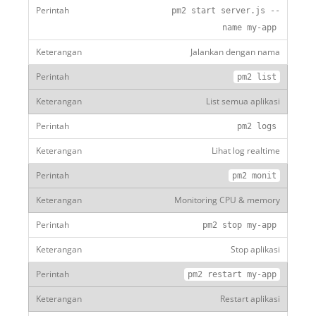
pm2 start server
.
js
--
name
my
-
app
Jalankan dengan nama
pm2 list
List semua aplikasi
pm2 logs
Lihat log realtime
pm2 monit
Monitoring CPU & memory
pm2 stop
my
-
app
Stop aplikasi
pm2 restart
my
-
app
Restart aplikasi