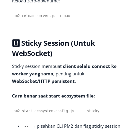
Reload zero-downtime:
pm2 reload server
.
js
-
i max
8️⃣ Sticky Session (Untuk
WebSocket)
Sticky session membuat
client selalu connect ke
worker yang sama
, penting untuk
WebSocket/HTTP persistent
.
Cara benar saat start ecosystem file:
pm2 start ecosystem
.
config
.
js
--
--
sticky
→ pisahkan CLI PM2 dan flag sticky session
--