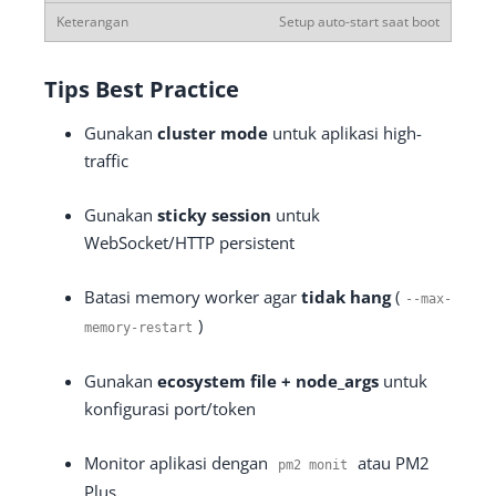
Setup auto-start saat boot
Tips Best Practice
Gunakan
cluster mode
untuk aplikasi high-
traffic
Gunakan
sticky session
untuk
WebSocket/HTTP persistent
Batasi memory worker agar
tidak hang
(
--
max
-
)
memory
-
restart
Gunakan
ecosystem file + node_args
untuk
konfigurasi port/token
Monitor aplikasi dengan
atau PM2
pm2 monit
Plus