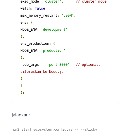
exec_mode
:
'cluster'
,
// cluster mode
watch
:
false
,
max_memory_restart
:
'500M'
,
env
:
{
NODE_ENV
:
'development'
},
env_production
:
{
NODE_ENV
:
'production'
},
node_args
:
'--port 3000'
// optional, 
diteruskan ke Node.js
}
]
};
Jalankan:
pm2 start ecosystem
.
config
.
js
--
--
sticky