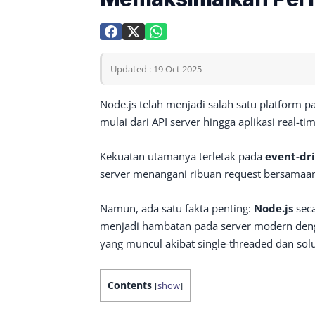
Updated : 19 Oct 2025
Node.js telah menjadi salah satu platform
mulai dari API server hingga aplikasi real-tim
Kekuatan utamanya terletak pada
event-dr
server menangani ribuan request bersamaan
Namun, ada satu fakta penting:
Node.js
seca
menjadi hambatan pada server modern deng
yang muncul akibat single-threaded dan so
Contents
[
show
]