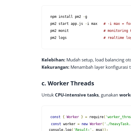
npm install pm2 
-
g

pm2 start app
.
js 
-
i max   
# -i max = fo
pm2 monit                 
# monitoring 
pm2 logs                  
# realtime lo
Kelebihan:
Mudah setup, load balancing oto
Kekurangan:
Menambah layer konfigurasi 
c.
Worker Threads
Untuk
CPU-intensive tasks
, gunakan
work
const
{
Worker
}
=
require
(
'worker_thre
const
 worker 
=
new
Worker
(
'./heavyTask.
console
.
log
(
'Result:'
,
 msg
));