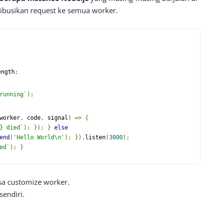
ribusikan request ke semua worker.
ength
;
running`
);
worker
,
 code
,
 signal
)
=>
{
}
 died`
);
});
}
else
end
(
'Hello World\n'
);
}).
listen
(
3000
);
ed`
);
}
isa customize worker.
endiri.