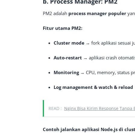
b.
Process Manager: PM2
PM2 adalah
process manager populer
yan
Fitur utama PM2:
Cluster mode
→ fork aplikasi sesuai 
Auto-restart
→ aplikasi crash otomatis
Monitoring
→ CPU, memory, status pr
Log management & watch & reload
READ :
Nginx Bisa Kirim Response Tanpa
Contoh jalankan aplikasi Node.js di cl