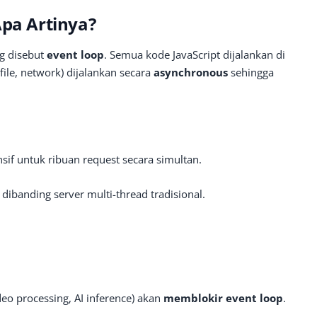
Apa Artinya?
g disebut
event loop
. Semua kode JavaScript dijalankan di
file, network) dijalankan secara
asynchronous
sehingga
sif untuk ribuan request secara simultan.
ibanding server multi-thread tradisional.
eo processing, AI inference) akan
memblokir event loop
.