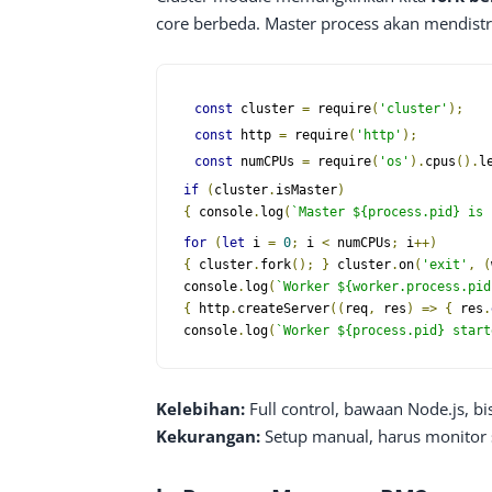
core berbeda. Master process akan mendist
const
 cluster 
=
require
(
'cluster'
);
const
 http 
=
require
(
'http'
);
const
 numCPUs 
=
require
(
'os'
).
cpus
().
l
if
(
cluster
.
isMaster
)
{
console
.
log
(
`Master 
${process.pid}
 is 
for
(
let
 i 
=
0
;
 i 
<
 numCPUs
;
 i
++)
{
 cluster
.
fork
();
}
 cluster
.
on
(
'exit'
,
(
console
.
log
(
`Worker 
${worker.process.pid
{
 http
.
createServer
(
(
req
,
 res
)
=>
{
 res
.
console
.
log
(
`Worker 
${process.pid}
 start
Kelebihan:
Full control, bawaan Node.js, b
Kekurangan:
Setup manual, harus monitor s