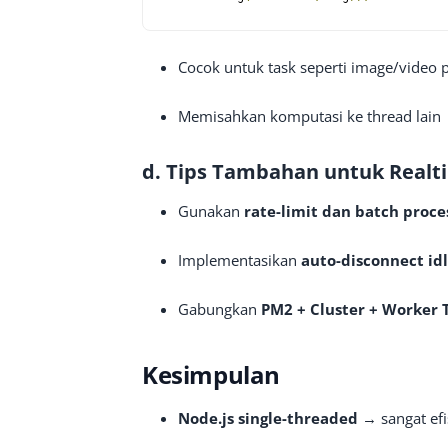
Cocok untuk task seperti image/video p
Memisahkan komputasi ke thread lain →
d.
Tips Tambahan untuk Realt
Gunakan
rate-limit dan batch proce
Implementasikan
auto-disconnect idl
Gabungkan
PM2 + Cluster + Worker 
Kesimpulan
Node.js single-threaded
→ sangat efi