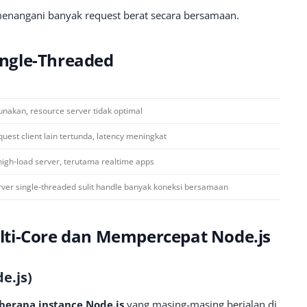
s menangani banyak request berat secara bersamaan.
ngle-Threaded
nakan, resource server tidak optimal
quest client lain tertunda, latency meningkat
igh-load server, terutama realtime apps
rver single-threaded sulit handle banyak koneksi bersamaan
ti-Core dan Mempercepat Node.js
e.js)
berapa instance Node.js
yang masing-masing berjalan di