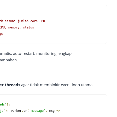
rk sesuai jumlah core CPU
CPU, memory, status
gs
matis, auto-restart, monitoring lengkap.
tambahan.
er threads
agar tidak memblokir event loop utama.
ads'
);
js'
);
 worker
.
on
(
'message'
,
msg
=>