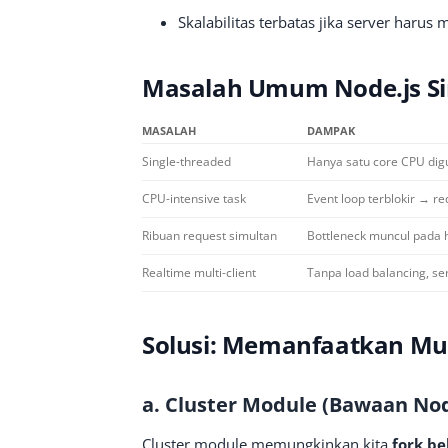
Skalabilitas terbatas jika server haru
Masalah Umum Node.js Si
MASALAH
DAMPAK
Single-threaded
Hanya satu core CPU digu
CPU-intensive task
Event loop terblokir → re
Ribuan request simultan
Bottleneck muncul pada h
Realtime multi-client
Tanpa load balancing, se
Solusi: Memanfaatkan Mul
a.
Cluster Module (Bawaan Nod
Cluster module memungkinkan kita
fork be