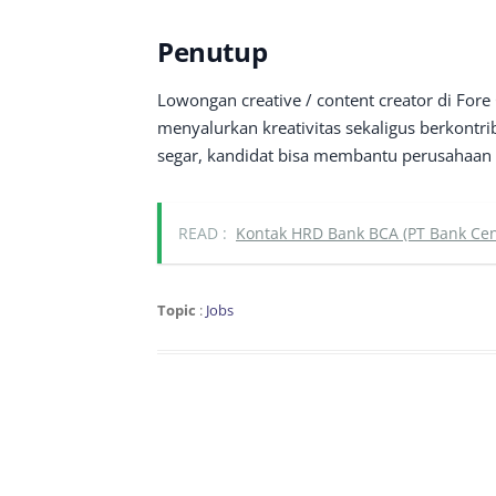
Penutup
Lowongan creative / content creator di For
menyalurkan kreativitas sekaligus berkontri
segar, kandidat bisa membantu perusahaan 
READ :
Kontak HRD Bank BCA (PT Bank Cent
Topic
:
Jobs