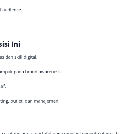
t audience.
si Ini
dan skill digital.
rdampak pada brand awareness.
if.
ting, outlet, dan manajemen.
wa saat melamar, portofolionya menjadi penentu utama. Ia