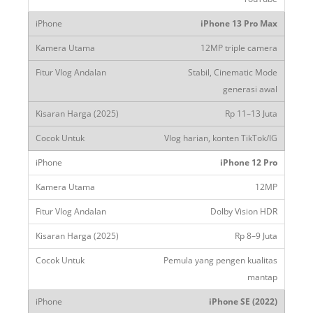
iPhone 13 Pro Max
12MP triple camera
Stabil, Cinematic Mode
generasi awal
Rp 11–13 Juta
Vlog harian, konten TikTok/IG
iPhone 12 Pro
12MP
Dolby Vision HDR
Rp 8–9 Juta
Pemula yang pengen kualitas
mantap
iPhone SE (2022)