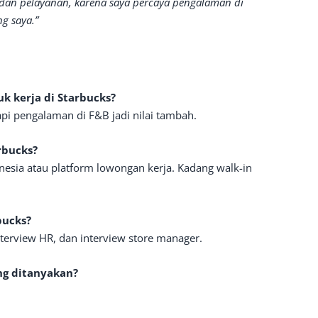
i dan pelayanan, karena saya percaya pengalaman di
ng saya.”
k kerja di Starbucks?
api pengalaman di F&B jadi nilai tambah.
rbucks?
onesia atau platform lowongan kerja. Kadang walk-in
bucks?
nterview HR, dan interview store manager.
ing ditanyakan?