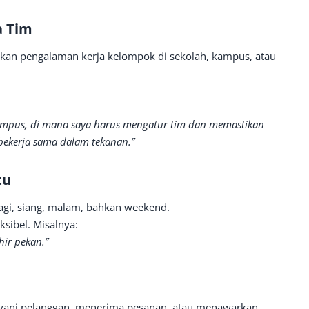
a Tim
jukkan pengalaman kerja kelompok di sekolah, kampus, atau
kampus, di mana saya harus mengatur tim dan memastikan
 bekerja sama dalam tekanan.”
tu
agi, siang, malam, bahkan weekend.
ksibel. Misalnya:
hir pekan.”
ayani pelanggan, menerima pesanan, atau menawarkan