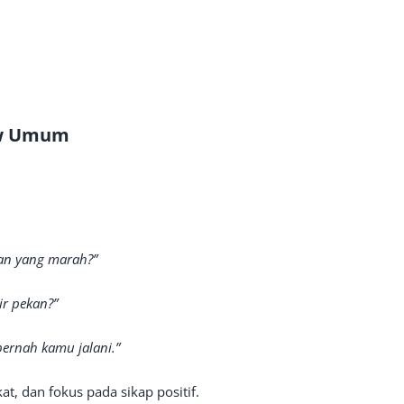
iew Umum
n yang marah?”
ir pekan?”
ernah kamu jalani.”
t, dan fokus pada sikap positif.