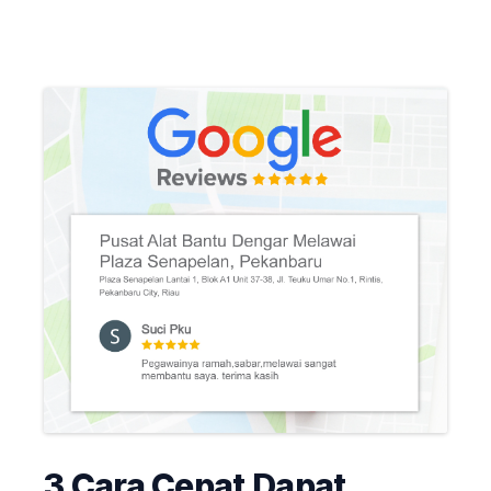
3 Cara Cepat Dapat