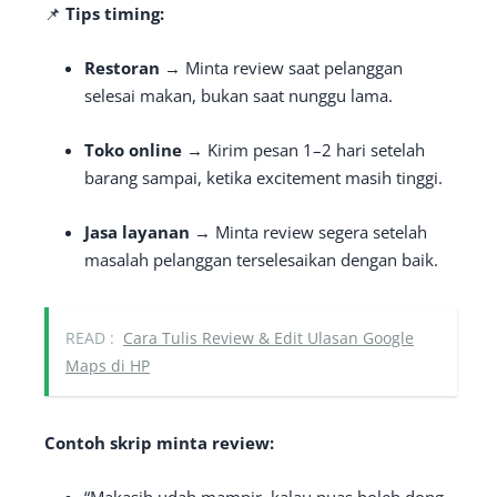
📌
Tips timing:
Restoran
→ Minta review saat pelanggan
selesai makan, bukan saat nunggu lama.
Toko online
→ Kirim pesan 1–2 hari setelah
barang sampai, ketika excitement masih tinggi.
Jasa layanan
→ Minta review segera setelah
masalah pelanggan terselesaikan dengan baik.
READ :
Cara Tulis Review & Edit Ulasan Google
Maps di HP
Contoh skrip minta review: