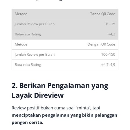
Tanpa QR Code
10–15
⭐4,2
Dengan QR Code
100–150
⭐4,7–4,9
2. Berikan Pengalaman yang
Layak Direview
Review positif bukan cuma soal “minta”, tapi
menciptakan pengalaman yang bikin pelanggan
pengen cerita.