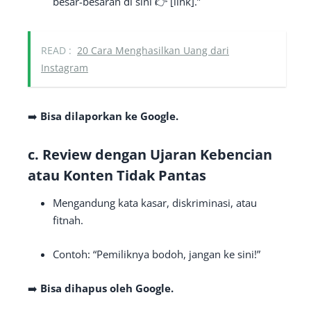
besar-besaran di sini 👉 [link].”
READ :
20 Cara Menghasilkan Uang dari
Instagram
➡️
Bisa dilaporkan ke Google.
c. Review dengan Ujaran Kebencian
atau Konten Tidak Pantas
Mengandung kata kasar, diskriminasi, atau
fitnah.
Contoh: “Pemiliknya bodoh, jangan ke sini!”
➡️
Bisa dihapus oleh Google.