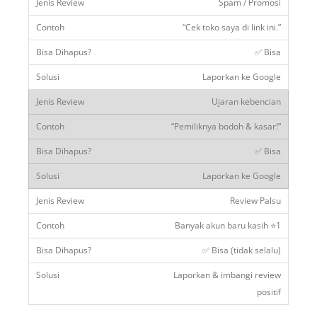
Spam / Promosi
“Cek toko saya di link ini.”
✅ Bisa
Laporkan ke Google
Ujaran kebencian
“Pemiliknya bodoh & kasar!”
✅ Bisa
Laporkan ke Google
Review Palsu
Banyak akun baru kasih ⭐1
✅ Bisa (tidak selalu)
Laporkan & imbangi review
positif