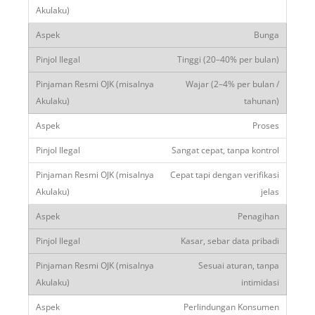
Bunga
Tinggi (20–40% per bulan)
Wajar (2–4% per bulan /
tahunan)
Proses
Sangat cepat, tanpa kontrol
Cepat tapi dengan verifikasi
jelas
Penagihan
Kasar, sebar data pribadi
Sesuai aturan, tanpa
intimidasi
Perlindungan Konsumen