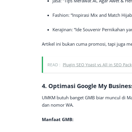
Jasa: “Tips Merawat AC Agar Awet & Hem
Fashion: “Inspirasi Mix and Match Hija
Kerajinan: “Ide Souvenir Pernikahan y
Artikel ini bukan cuma promosi, tapi juga m
READ :
Plugin SEO Yoast vs All in SEO Pac
4. Optimasi Google My Busines
UMKM butuh banget GMB biar muncul di Maps.
dan nomor WA.
Manfaat GMB: