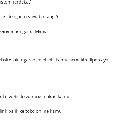
ustom terdekat”
aps dengan review bintang 5
n karena nongol di Maps
site lain ngarah ke bisnis kamu, semakin dipercaya
ink ke website warung makan kamu
ink balik ke toko online kamu