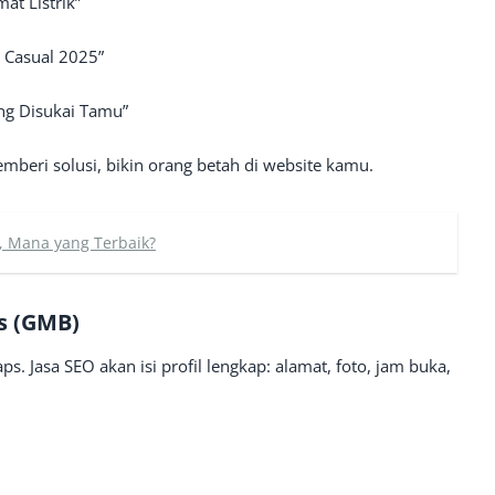
at Listrik”
b Casual 2025”
ang Disukai Tamu”
emberi solusi, bikin orang betah di website kamu.
k, Mana yang Terbaik?
s (GMB)
 Jasa SEO akan isi profil lengkap: alamat, foto, jam buka,