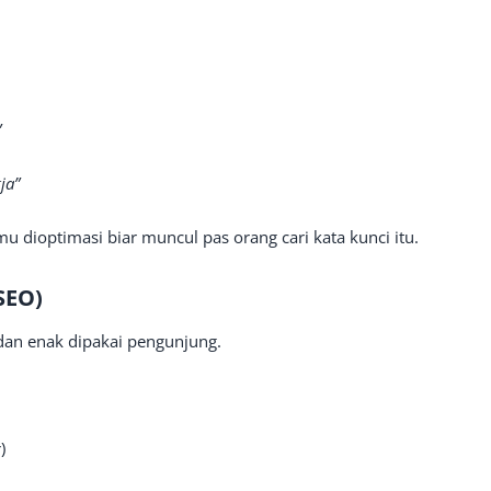
”
ja”
mu dioptimasi biar muncul pas orang cari kata kunci itu.
SEO)
dan enak dipakai pengunjung.
)