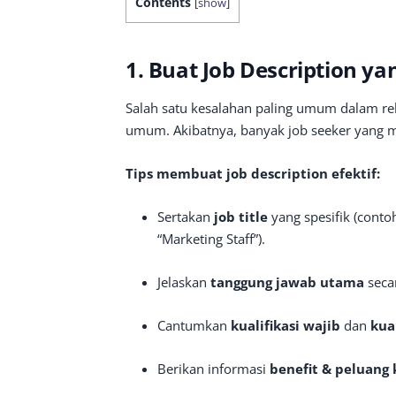
Contents
[
show
]
1. Buat Job Description yan
Salah satu kesalahan paling umum dalam rek
umum. Akibatnya, banyak job seeker yang m
Tips membuat job description efektif:
Sertakan
job title
yang spesifik (contoh
“Marketing Staff”).
Jelaskan
tanggung jawab utama
secar
Cantumkan
kualifikasi wajib
dan
kua
Berikan informasi
benefit & peluang 