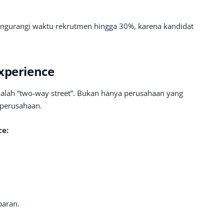
mengurangi waktu rekrutmen hingga 30%, karena kandidat
xperience
alah “two-way street”. Bukan hanya perusahaan yang
i perusahaan.
ce:
paran.