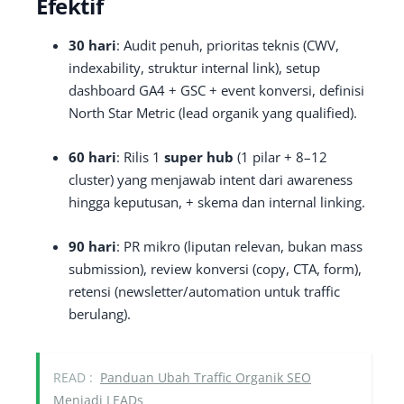
Efektif
30 hari
: Audit penuh, prioritas teknis (CWV,
indexability, struktur internal link), setup
dashboard GA4 + GSC + event konversi, definisi
North Star Metric (lead organik yang qualified).
60 hari
: Rilis 1
super hub
(1 pilar + 8–12
cluster) yang menjawab intent dari awareness
hingga keputusan, + skema dan internal linking.
90 hari
: PR mikro (liputan relevan, bukan mass
submission), review konversi (copy, CTA, form),
retensi (newsletter/automation untuk traffic
berulang).
READ :
Panduan Ubah Traffic Organik SEO
Menjadi LEADs