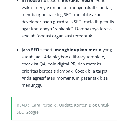
In-house
itu seperti
merakit mesin
. Perlu
waktu menyusun peran, menyepakati standar,
membangun backlog SEO, membiasakan
developer pada guardrails SEO, melatih penulis
agar kontennya “rankable”. Dampaknya terasa
setelah fondasi organisasi terbentuk.
Jasa SEO
seperti
menghidupkan mesin
yang
sudah jadi. Ada playbook, library template,
checklist QA, pola digital PR, dan matriks
prioritas berbasis dampak. Cocok bila target
Anda agresif atau momentum pasar tak bisa
menunggu.
READ :
Cara Perbaiki, Update Konten Blog untuk
SEO Google