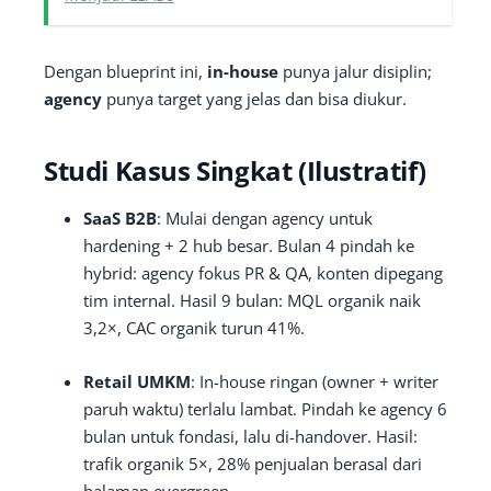
Dengan blueprint ini,
in-house
punya jalur disiplin;
agency
punya target yang jelas dan bisa diukur.
Studi Kasus Singkat (Ilustratif)
SaaS B2B
: Mulai dengan agency untuk
hardening + 2 hub besar. Bulan 4 pindah ke
hybrid: agency fokus PR & QA, konten dipegang
tim internal. Hasil 9 bulan: MQL organik naik
3,2×, CAC organik turun 41%.
Retail UMKM
: In-house ringan (owner + writer
paruh waktu) terlalu lambat. Pindah ke agency 6
bulan untuk fondasi, lalu di-handover. Hasil:
trafik organik 5×, 28% penjualan berasal dari
halaman evergreen.