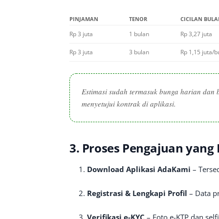
PINJAMAN
TENOR
CICILAN BUL
Rp 3 juta
1 bulan
Rp 3,27 juta
Rp 3 juta
3 bulan
Rp 1,15 juta/b
Estimasi sudah termasuk bunga harian dan 
menyetujui kontrak di aplikasi.
3. Proses Pengajuan yang 
Download Aplikasi AdaKami
– Tersed
Registrasi & Lengkapi Profil
– Data pr
Verifikasi e-KYC
– Foto e-KTP dan selfi