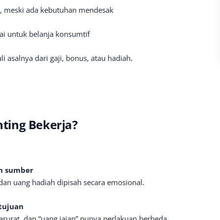
u, meski ada kebutuhan mendesak
ai untuk belanja konsumtif
uli asalnya dari gaji, bonus, atau hadiah.
ting Bekerja?
n sumber
, dan uang hadiah dipisah secara emosional.
tujuan
rurat, dan “uang jajan” punya perlakuan berbeda.