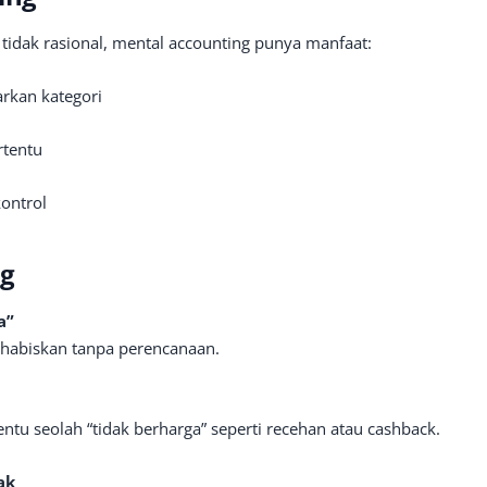
idak rasional, mental accounting punya manfaat:
rkan kategori
rtentu
ontrol
ng
a”
ihabiskan tanpa perencanaan.
tu seolah “tidak berharga” seperti recehan atau cashback.
ak