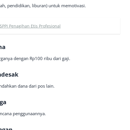
h, pendidikan, liburan) untuk memotivasi.
 SPPI Penagihan Etis Profesional
ma
rganya dengan Rp100 ribu dari gaji.
ndesak
ndahkan dana dari pos lain.
uga
encana penggunaannya.
angan