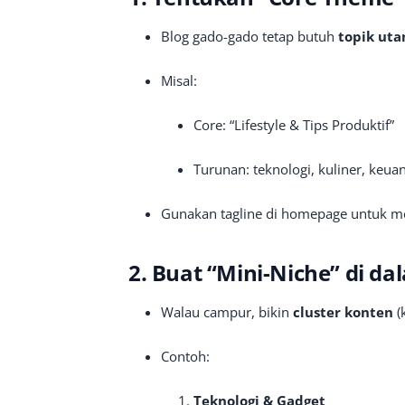
Blog gado-gado tetap butuh
topik uta
Misal:
Core: “Lifestyle & Tips Produktif”
Turunan: teknologi, kuliner, keua
Gunakan tagline di homepage untuk me
2. Buat “Mini-Niche” di da
Walau campur, bikin
cluster konten
(
Contoh:
Teknologi & Gadget