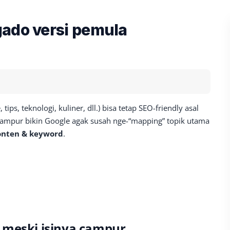
gado versi pemula
tips, teknologi, kuliner, dll.) bisa tetap SEO-friendly asal
 campur bikin Google agak susah nge-“mapping” topik utama
onten & keyword
.
 meski isinya campur