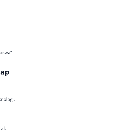
siswa”
hap
knologi.
al.