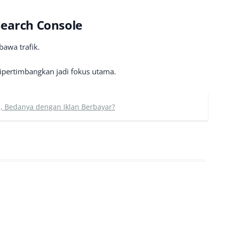
Search Console
bawa trafik.
dipertimbangkan jadi fokus utama.
a, Bedanya dengan Iklan Berbayar?