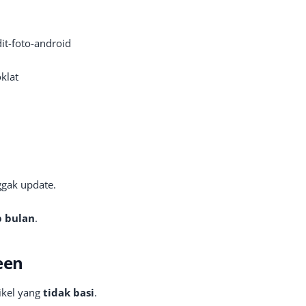
it-foto-android
klat
ggak update.
p bulan
.
een
ikel yang
tidak basi
.