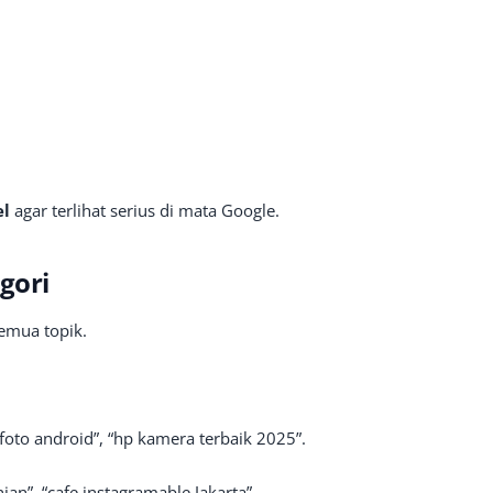
el
agar terlihat serius di mata Google.
gori
emua topik.
t foto android”, “hp kamera terbaik 2025”.
nian”, “cafe instagramable Jakarta”.