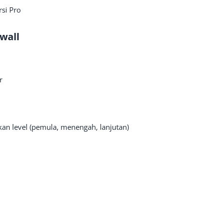
rsi Pro
ewall
r
an level (pemula, menengah, lanjutan)