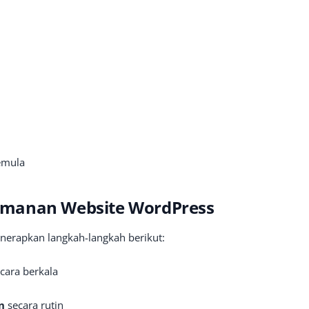
emula
amanan Website WordPress
enerapkan langkah-langkah berikut:
cara berkala
n
secara rutin