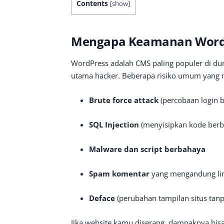
Contents
[
show
]
Mengapa Keamanan WordPr
WordPress adalah CMS paling populer di du
utama hacker. Beberapa risiko umum yang 
Brute force attack
(percobaan login 
SQL Injection
(menyisipkan kode berb
Malware dan script berbahaya
Spam komentar
yang mengandung lin
Deface
(perubahan tampilan situs tanpa
Jika website kamu diserang, dampaknya bisa