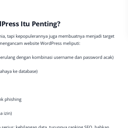
ess Itu Penting?
nia, tapi kepopulerannya juga membuatnya menjadi target
mengancam website WordPress meliputi:
berulang dengan kombinasi username dan password acak)
ahaya ke database)
k phishing
 izin)
 serius: kehilangan data, turunnya ranking SEO, bahkan