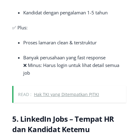
Kandidat dengan pengalaman 1-5 tahun
✅ Plus:
Proses lamaran clean & terstruktur
Banyak perusahaan yang fast response
❌ Minus: Harus login untuk lihat detail semua
job
READ :
Hak TKI yang Ditempatkan PJTKI
5. LinkedIn Jobs – Tempat HR
dan Kandidat Ketemu