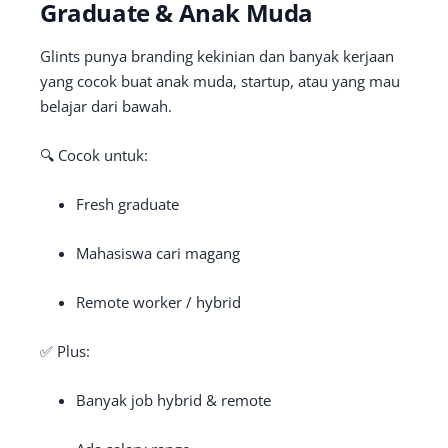
Graduate & Anak Muda
Glints punya branding kekinian dan banyak kerjaan
yang cocok buat anak muda, startup, atau yang mau
belajar dari bawah.
🔍 Cocok untuk:
Fresh graduate
Mahasiswa cari magang
Remote worker / hybrid
✅ Plus:
Banyak job hybrid & remote