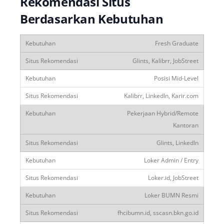
Rekomendasi Situs
Berdasarkan Kebutuhan
Fresh Graduate
Glints, Kalibrr, JobStreet
Posisi Mid-Level
Kalibrr, LinkedIn, Karir.com
Pekerjaan Hybrid/Remote
Kantoran
Glints, LinkedIn
Loker Admin / Entry
Loker.id, JobStreet
Loker BUMN Resmi
fhcibumn.id, sscasn.bkn.go.id