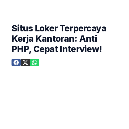
Situs Loker Terpercaya
Kerja Kantoran: Anti
PHP, Cepat Interview!