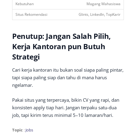
Magang Mahasiswa
Glints, LinkedIn, TopKarir
Penutup: Jangan Salah Pilih,
Kerja Kantoran pun Butuh
Strategi
Cari kerja kantoran itu bukan soal siapa paling pintar,
tapi siapa paling siap dan tahu di mana harus
ngelamar.
Pakai situs yang terpercaya, bikin CV yang rapi, dan
konsisten apply tiap hari. Jangan terpaku satu-dua
job, tapi kirim terus minimal 5–10 lamaran/hari.
Topic
:
Jobs