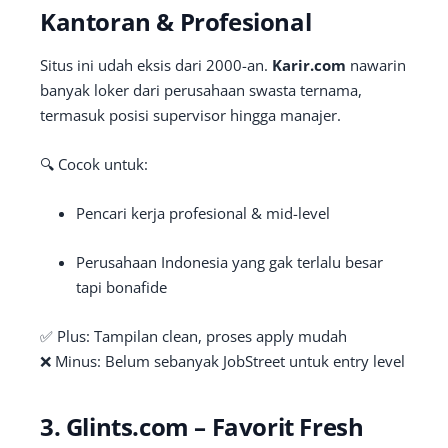
Kantoran & Profesional
Situs ini udah eksis dari 2000-an.
Karir.com
nawarin
banyak loker dari perusahaan swasta ternama,
termasuk posisi supervisor hingga manajer.
🔍 Cocok untuk:
Pencari kerja profesional & mid-level
Perusahaan Indonesia yang gak terlalu besar
tapi bonafide
✅ Plus: Tampilan clean, proses apply mudah
❌ Minus: Belum sebanyak JobStreet untuk entry level
3. Glints.com – Favorit Fresh