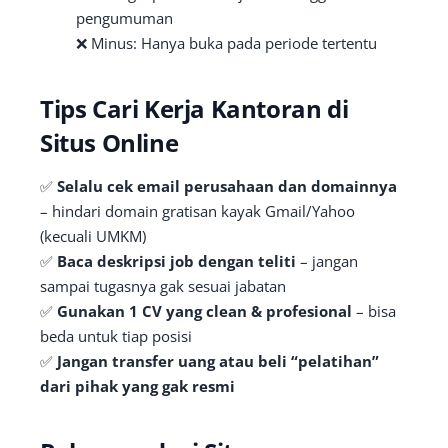
pengumuman
❌ Minus: Hanya buka pada periode tertentu
Tips Cari Kerja Kantoran di
Situs Online
✅
Selalu cek email perusahaan dan domainnya
– hindari domain gratisan kayak Gmail/Yahoo
(kecuali UMKM)
✅
Baca deskripsi job dengan teliti
– jangan
sampai tugasnya gak sesuai jabatan
✅
Gunakan 1 CV yang clean & profesional
– bisa
beda untuk tiap posisi
✅
Jangan transfer uang atau beli “pelatihan”
dari pihak yang gak resmi