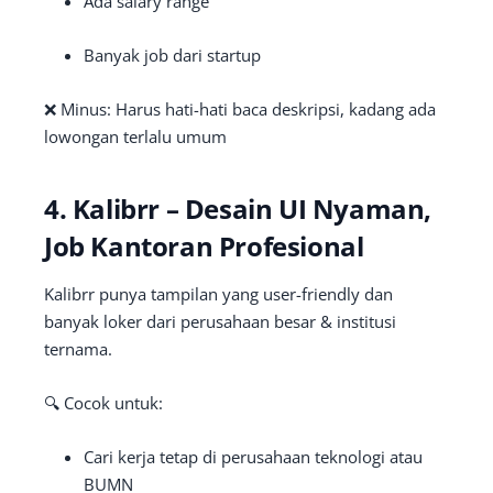
Ada salary range
Banyak job dari startup
❌ Minus: Harus hati-hati baca deskripsi, kadang ada
lowongan terlalu umum
4. Kalibrr – Desain UI Nyaman,
Job Kantoran Profesional
Kalibrr punya tampilan yang user-friendly dan
banyak loker dari perusahaan besar & institusi
ternama.
🔍 Cocok untuk:
Cari kerja tetap di perusahaan teknologi atau
BUMN