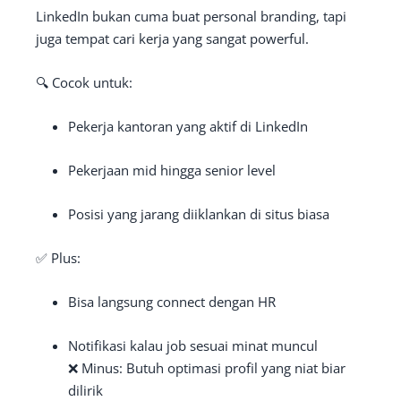
LinkedIn bukan cuma buat personal branding, tapi
juga tempat cari kerja yang sangat powerful.
🔍 Cocok untuk:
Pekerja kantoran yang aktif di LinkedIn
Pekerjaan mid hingga senior level
Posisi yang jarang diiklankan di situs biasa
✅ Plus:
Bisa langsung connect dengan HR
Notifikasi kalau job sesuai minat muncul
❌ Minus: Butuh optimasi profil yang niat biar
dilirik