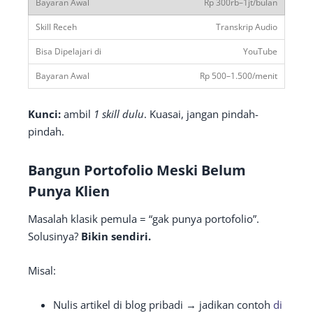
Rp 300rb–1jt/bulan
Transkrip Audio
YouTube
Rp 500–1.500/menit
Kunci:
ambil
1 skill dulu
. Kuasai, jangan pindah-
pindah.
Bangun Portofolio Meski Belum
Punya Klien
Masalah klasik pemula = “gak punya portofolio”.
Solusinya?
Bikin sendiri.
Misal:
Nulis artikel di blog pribadi → jadikan contoh
di