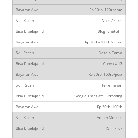
Rp 30rb–100rb/jam
Nulis Artikel
Blog, ChatGPT
Rp 20rb–100rb/artikel
Desain Canva
Canva & IG
Rp 50rb–150rb/post
Terjemahan
Google Translate + Proofing
Rp 30rb–100rb
Admin Medsos
IG, TikTok