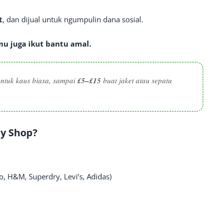
t
, dan dijual untuk ngumpulin dana sosial.
u juga ikut bantu amal.
ntuk kaus biasa, sampai
£5–£15
buat jaket atau sepatu
ty Shop?
o, H&M, Superdry, Levi’s, Adidas)