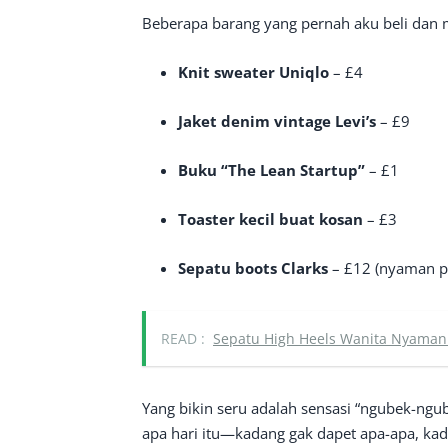
Beberapa barang yang pernah aku beli dan 
Knit sweater Uniqlo
– £4
Jaket denim vintage Levi’s
– £9
Buku “The Lean Startup”
– £1
Toaster kecil buat kosan
– £3
Sepatu boots Clarks
– £12 (nyaman p
READ :
Sepatu High Heels Wanita Nyaman
Yang bikin seru adalah sensasi “ngubek-ngub
apa hari itu—kadang gak dapet apa-apa, kad