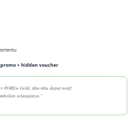
tertentu
y promo + hidden voucher
 FORE+ Gold, tiba-tiba dapat notif:
embelian selanjutnya.”