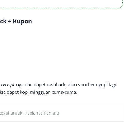
ck + Kupon
 receipt
-nya dan dapet cashback, atau voucher ngopi lagi.
n… bisa dapet kopi mingguan cuma-cuma.
Legal untuk Freelance Pemula