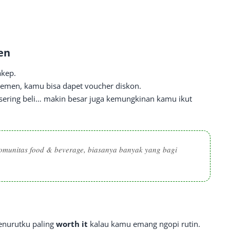
en
akep.
 temen, kamu bisa dapet voucher diskon.
, sering beli… makin besar juga kemungkinan kamu ikut
munitas food & beverage, biasanya banyak yang bagi
enurutku paling
worth it
kalau kamu emang ngopi rutin.