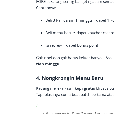
FORE sekarang sering banget ngadain semaca
Contohnya:
Beli 3 kali dalam 1 minggu = dapet 1 ko
Beli menu baru = dapet voucher cashb
Isi review = dapet bonus point
Gak ribet dan gak harus keluar banyak. Asa
tiap minggu
.
4.
Nongkrongin Menu Baru
Kadang mereka kasih
kopi gratis
khusus bu
Tapi biasanya cuma buat batch pertama atau 
Trik curang dikit: Pakai 2 akun. Akun utama