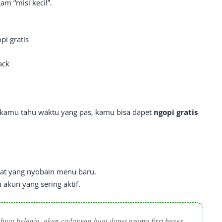
m “misi kecil”.
pi gratis
ack
l kamu tahu waktu yang pas, kamu bisa dapet
ngopi gratis
at yang nyobain menu baru.
akun yang sering aktif.
 buat belanja, akun cadangan buat dapet promo first buyer.