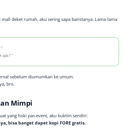
i mall deket rumah, aku sering sapa baristanya. Lama-lama
?”
r aja?”
nternal sebelum diumumkan ke umum.
ya, bro.
kan Mimpi
at yang hoki pas event, aku buktiin sendiri:
ya, bisa banget dapet kopi FORE gratis.