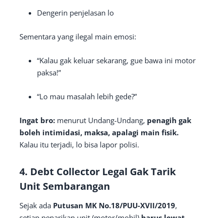
Dengerin penjelasan lo
Sementara yang ilegal main emosi:
“Kalau gak keluar sekarang, gue bawa ini motor
paksa!”
“Lo mau masalah lebih gede?”
Ingat bro:
menurut Undang-Undang,
penagih gak
boleh intimidasi, maksa, apalagi main fisik.
Kalau itu terjadi, lo bisa lapor polisi.
4.
Debt Collector Legal Gak Tarik
Unit Sembarangan
Sejak ada
Putusan MK No.18/PUU-XVII/2019
,
setiap penarikan unit (motor/mobil)
harus lewat