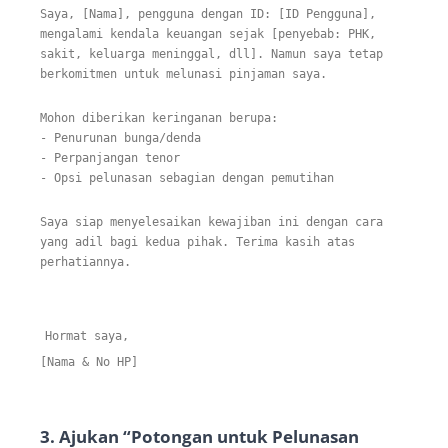
Saya
,
[
Nama
]
,
pengguna dengan ID
:
[
ID
Pengguna
]
,
mengalami
kendala
keuangan
sejak
[
penyebab
:
PHK
,
sakit
,
keluarga
meninggal
,
dll
]
.
Namun
saya
tetap
berkomitmen
untuk
melunasi
pinjaman
saya
.
Mohon
diberikan keringanan berupa
:
-
Penurunan
bunga
/
denda
-
Perpanjangan
tenor
-
Opsi
pelunasan
sebagian
dengan
pemutihan
Saya
siap
menyelesaikan
kewajiban
ini
dengan
cara
yang
adil
bagi
kedua
pihak
.
Terima
kasih
atas
perhatiannya
.
Hormat
saya
,
[
Nama
&
No
HP
]
3.
Ajukan “Potongan untuk Pelunasan