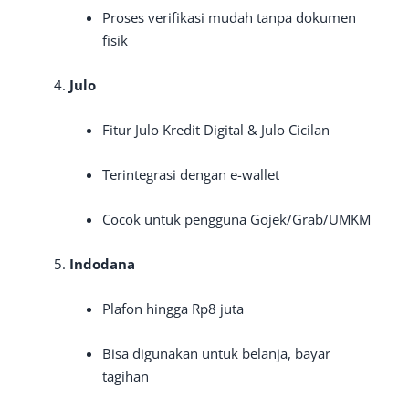
Proses verifikasi mudah tanpa dokumen
fisik
Julo
Fitur Julo Kredit Digital & Julo Cicilan
Terintegrasi dengan e-wallet
Cocok untuk pengguna Gojek/Grab/UMKM
Indodana
Plafon hingga Rp8 juta
Bisa digunakan untuk belanja, bayar
tagihan