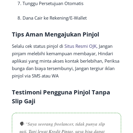
Tunggu Persetujuan Otomatis
Dana Cair ke Rekening/E-Wallet
Tips Aman Mengajukan Pinjol
Selalu cek status pinjol di
Situs Resmi OJK,
Jangan
pinjam melebihi kemampuan membayar, Hindari
aplikasi yang minta akses kontak berlebihan, Periksa
bunga dan biaya tersembunyi, Jangan tergiur iklan
pinjol via SMS atau WA
Testimoni Pengguna Pinjol Tanpa
Slip Gaji
🗣️
“Saya seorang freelancer, tidak punya slip
gaji. Tapi lewat Kredit Pintar, saya bisa dapat