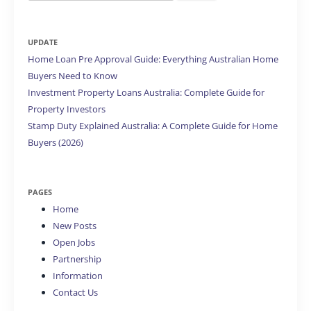
for:
UPDATE
Home Loan Pre Approval Guide: Everything Australian Home
Buyers Need to Know
Investment Property Loans Australia: Complete Guide for
Property Investors
Stamp Duty Explained Australia: A Complete Guide for Home
Buyers (2026)
PAGES
Home
New Posts
Open Jobs
Partnership
Information
Contact Us