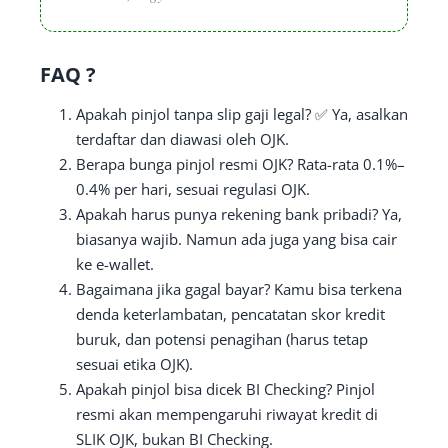
FAQ ?
Apakah pinjol tanpa slip gaji legal? ✅ Ya, asalkan
terdaftar dan diawasi oleh OJK.
Berapa bunga pinjol resmi OJK? Rata-rata 0.1%–
0.4% per hari, sesuai regulasi OJK.
Apakah harus punya rekening bank pribadi? Ya,
biasanya wajib. Namun ada juga yang bisa cair
ke e-wallet.
Bagaimana jika gagal bayar? Kamu bisa terkena
denda keterlambatan, pencatatan skor kredit
buruk, dan potensi penagihan (harus tetap
sesuai etika OJK).
Apakah pinjol bisa dicek BI Checking? Pinjol
resmi akan mempengaruhi riwayat kredit di
SLIK OJK, bukan BI Checking.