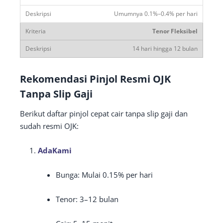
Umumnya 0.1%–0.4% per hari
Tenor Fleksibel
14 hari hingga 12 bulan
Rekomendasi Pinjol Resmi OJK
Tanpa Slip Gaji
Berikut daftar pinjol cepat cair tanpa slip gaji dan
sudah resmi OJK:
AdaKami
Bunga: Mulai 0.15% per hari
Tenor: 3–12 bulan