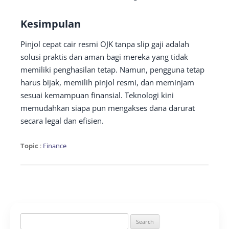
Kesimpulan
Pinjol cepat cair resmi OJK tanpa slip gaji adalah
solusi praktis dan aman bagi mereka yang tidak
memiliki penghasilan tetap. Namun, pengguna tetap
harus bijak, memilih pinjol resmi, dan meminjam
sesuai kemampuan finansial. Teknologi kini
memudahkan siapa pun mengakses dana darurat
secara legal dan efisien.
Topic
:
Finance
Search