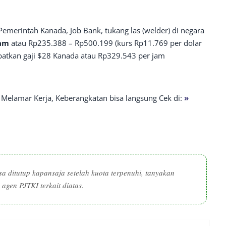
emerintah Kanada, Job Bank, tukang las (welder) di negara
jam
atau Rp235.388 – Rp500.199 (kurs Rp11.769 per dolar
apatkan gaji $28 Kanada atau Rp329.543 per jam
& Melamar Kerja, Keberangkatan bisa langsung Cek di:
»
a ditutup kapansaja setelah kuota terpenuhi, tanyakan
agen PJTKI terkait diatas.