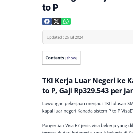
to P
Updated : 26 Jul 2024
Contents
[
show
]
TKI Kerja Luar Negeri ke 
to P, Gaji Rp329.543 per j
Lowongan pekerjaan menjadi TKI lulusan SMP
kapal luar negeri Kanada sistem P to P VisaE
Pangertian Visa E7 jenis visa bekerja yang 
termasuk dari Indonesia, untuk bekerja di 