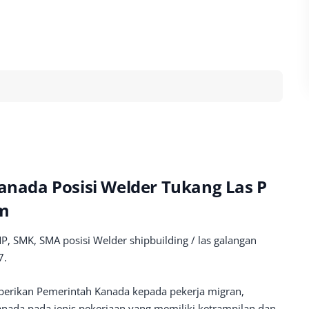
Kanada Posisi Welder Tukang Las P
am
, SMK, SMA posisi Welder shipbuilding / las galangan
7.
diberikan Pemerintah Kanada kepada pekerja migran,
Kanada pada jenis pekerjaan yang memiliki ketrampilan dan